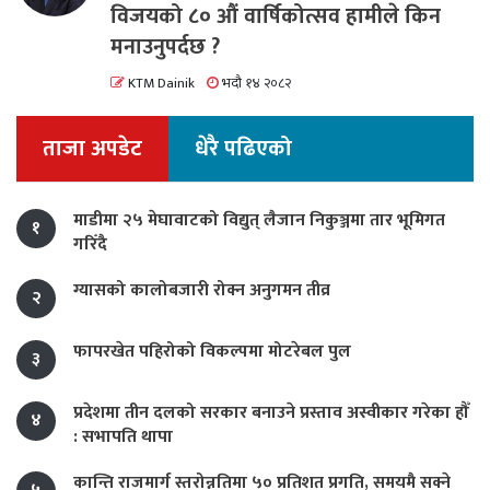
विजयको ८० औं वार्षिकोत्सव हामीले किन
मनाउनुपर्दछ ?
KTM Dainik
भदौ १४ २०८२
ताजा अपडेट
धेरै पढिएको
माडीमा २५ मेघावाटको विद्युत् लैजान निकुञ्जमा तार भूमिगत
१
गरिँदै
ग्यासको कालोबजारी रोक्न अनुगमन तीव्र
२
फापरखेत पहिरोको विकल्पमा मोटरेबल पुल
३
प्रदेशमा तीन दलको सरकार बनाउने प्रस्ताव अस्वीकार गरेका हौँ
४
: सभापति थापा
कान्ति राजमार्ग स्तरोन्नतिमा ५० प्रतिशत प्रगति, समयमै सक्ने