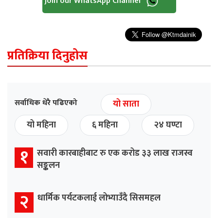
Join our WhatsApp Channel
प्रतिक्रिया दिनुहोस
सर्वाधिक धेरै पढिएको
यो साता
यो महिना
६ महिना
२४ घण्टा
१
सवारी कारबाहीबाट रु एक करोड ३३ लाख राजस्व
सङ्कलन
२
धार्मिक पर्यटकलाई लोभ्याउँदै सिसमहल