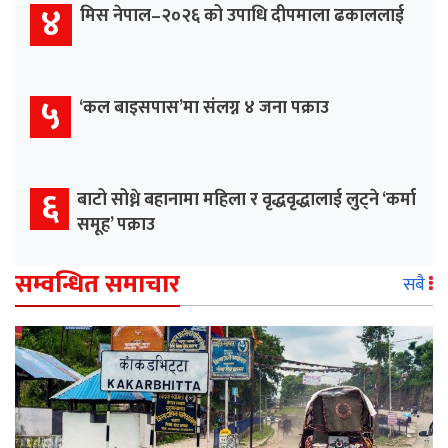
४
मिस नेपाल–२०२६ को उपाधि दीपमाला ढकाललाई
५
‘कल बाइसपास’मा संलग्न ४ जना पक्राउ
६
बाटो सोध्ने बहानामा महिला र वृद्धवृद्धालाई लुट्ने ‘कर्मा
समूह’ पक्राउ
सम्वन्धित समाचार
सबै