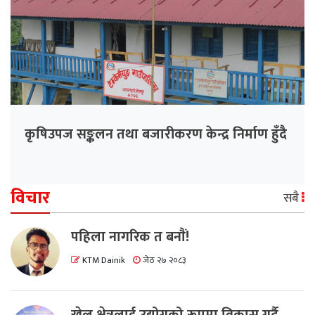
कृषिउपज सङ्कलन तथा बजारीकरण केन्द्र निर्माण हुँदै
विचार
सबै
पहिला नागरिक त बनाैं!
KTM Dainik
जेठ २७ २०८३
खेल क्षेत्रलाई उद्योगको रूपमा विकास गर्दै