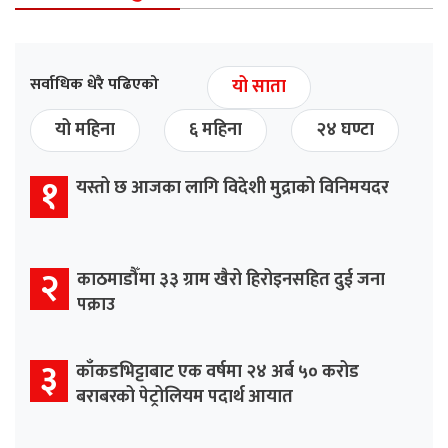
सर्वाधिक धेरै पढिएको
यो साता
यो महिना
६ महिना
२४ घण्टा
१
यस्तो छ आजका लागि विदेशी मुद्राको विनिमयदर
२
काठमाडौँमा ३३ ग्राम खैरो हिरोइनसहित दुई जना
पक्राउ
३
काँकडभिट्टाबाट एक वर्षमा २४ अर्ब ५० करोड
बराबरको पेट्रोलियम पदार्थ आयात