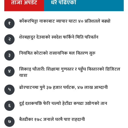
ताजा अपडेट
धेरै पढिएको
काँकरभिट्टा नाकाबाट व्यापार घाटा ४० प्रतिशतले बढ्यो
१
शेरबहादुर देउवाको स्वदेश फर्किने मिति परिवर्तन
२
नियमित कोटाको रासायनिक मल वितरण सुरु
३
सिकाइ चौतारी: शिक्षामा गुणस्तर र पहुँच विस्तारको डिजिटल
४
यात्रा
ढोरपाटनमा पुगे ३७ हजार पर्यटक, ४७ लाख आम्दानी
५
दुई दशकपछि फेरि चल्यो हेटौंडा कपडा उद्योगको तान
६
बैतडीका १७८ जनाले घरमै पाए राहदानी
७