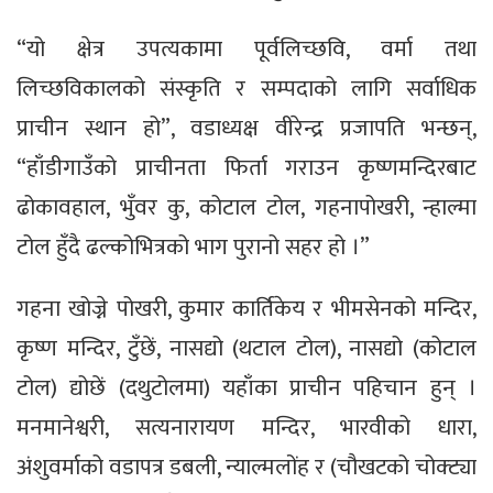
“यो क्षेत्र उपत्यकामा पूर्वलिच्छवि, वर्मा तथा
लिच्छविकालको संस्कृति र सम्पदाको लागि सर्वाधिक
प्राचीन स्थान हो”, वडाध्यक्ष वीरेन्द्र प्रजापति भन्छन्,
“हाँडीगाउँको प्राचीनता फिर्ता गराउन कृष्णमन्दिरबाट
ढोकावहाल, भुँवर कु, कोटाल टोल, गहनापोखरी, न्हाल्मा
टोल हुँदै ढल्कोभित्रको भाग पुरानो सहर हो ।”
गहना खोज्ने पोखरी, कुमार कार्तिकेय र भीमसेनको मन्दिर,
कृष्ण मन्दिर, टुँछें, नासद्यो (थटाल टोल), नासद्यो (कोटाल
टोल) द्योछें (दथुटोलमा) यहाँका प्राचीन पहिचान हुन् ।
मनमानेश्वरी, सत्यनारायण मन्दिर, भारवीको धारा,
अंशुवर्माको वडापत्र डबली, न्याल्मलोंह र (चौखटको चोक्ट्या