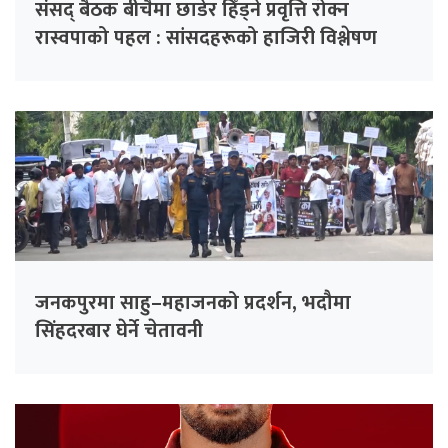
संसद् बैठक बीचैमा छाडेर हिँड्ने प्रवृत्ति रोक्न
रास्वपाको पहल : सांसदहरूको हाजिरी विश्लेषण
गरिँदै
जनकपुरमा साहु–महाजनको प्रदर्शन, भदौमा
सिंहदरबार घेर्ने चेतावनी