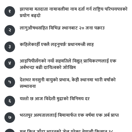
झापामा मतदाता नामावलीमा नाम दर्ता गर्न राष्ट्रिय परिचयपत्रको
१
प्रयोग बढ्दो
लागुऔषधसहित विभिन्न स्थानबाट २० जना पक्राउ
२
कहिलेकाहीँ एक्लै लड्नुपर्छः प्रधानमन्त्री साह
३
आइपिपीसँगको नयाँ सहमतिले विद्युत् प्राधिकरणलाई एक
४
अर्बभन्दा बढी दायित्वको जोखिम
देशभर मनसुनी वायुको प्रभाव, केही स्थानमा भारी वर्षाको
५
सम्भावना
यस्तो छ आज विदेशी मुद्राको विनिमय दर
६
भरतपुर अस्पताललाई बिमामार्फत एक वर्षमा एक अर्ब प्राप्त
७
मल किन्न जाँदा भारतको जेल परेका नेपाली किसान ३८