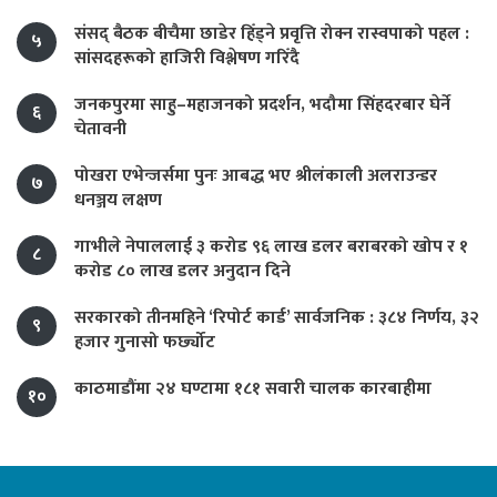
संसद् बैठक बीचैमा छाडेर हिँड्ने प्रवृत्ति रोक्न रास्वपाको पहल :
५
सांसदहरूको हाजिरी विश्लेषण गरिँदै
जनकपुरमा साहु–महाजनको प्रदर्शन, भदौमा सिंहदरबार घेर्ने
६
चेतावनी
पोखरा एभेन्जर्समा पुनः आबद्ध भए श्रीलंकाली अलराउन्डर
७
धनञ्जय लक्षण
गाभीले नेपाललाई ३ करोड ९६ लाख डलर बराबरको खोप र १
८
करोड ८० लाख डलर अनुदान दिने
सरकारको तीनमहिने ‘रिपोर्ट कार्ड’ सार्वजनिक : ३८४ निर्णय, ३२
९
हजार गुनासो फर्छ्योट
काठमाडौंमा २४ घण्टामा १८१ सवारी चालक कारबाहीमा
१०