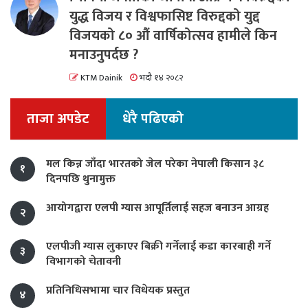
युद्ध विजय र विश्वफासिष्ट विरुद्दको युद्द
विजयको ८० औं वार्षिकोत्सव हामीले किन
मनाउनुपर्दछ ?
KTM Dainik
भदौ १४ २०८२
ताजा अपडेट
धेरै पढिएको
मल किन्न जाँदा भारतको जेल परेका नेपाली किसान ३८
१
दिनपछि थुनामुक्त
आयोगद्वारा एलपी ग्यास आपूर्तिलाई सहज बनाउन आग्रह
२
एलपीजी ग्यास लुकाएर बिक्री गर्नेलाई कडा कारबाही गर्ने
३
विभागको चेतावनी
प्रतिनिधिसभामा चार विधेयक प्रस्तुत
४