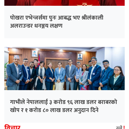
पोखरा एभेन्जर्समा पुनः आबद्ध भए श्रीलंकाली
अलराउन्डर धनञ्जय लक्षण
गाभीले नेपाललाई ३ करोड ९६ लाख डलर बराबरको
खोप र १ करोड ८० लाख डलर अनुदान दिने
विचार
सबै