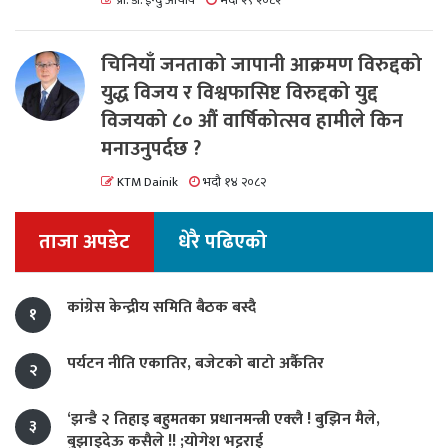
प्रा. डा. ईन्दु आचार्य
भदौ २९ २०८२
चिनियाँ जनताको जापानी आक्रमण विरुद्दको
युद्ध विजय र विश्वफासिष्ट विरुद्दको युद्द
विजयको ८० औं वार्षिकोत्सव हामीले किन
मनाउनुपर्दछ ?
KTM Dainik
भदौ १४ २०८२
ताजा अपडेट
धेरै पढिएको
कांग्रेस केन्द्रीय समिति बैठक बस्दै
१
पर्यटन नीति एकातिर, बजेटको बाटो अर्कैतिर
२
‘झन्डै २ तिहाइ बहुमतका प्रधानमन्त्री एक्लै ! बुझिन मैले,
३
बुझाइदेऊ कसैले !! ;योगेश भट्टराई