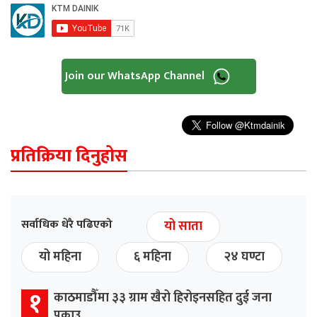
Join our WhatsApp Channel
प्रतिक्रिया दिनुहोस
सर्वाधिक धेरै पढिएको
यो साता
यो महिना
६ महिना
२४ घण्टा
१
काठमाडौँमा ३३ ग्राम खैरो हिरोइनसहित दुई जना
पक्राउ