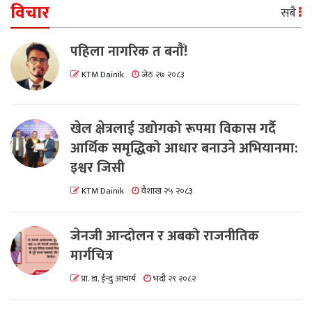
विचार
सबै
पहिला नागरिक त बनाैं!
KTM Dainik
जेठ २७ २०८३
खेल क्षेत्रलाई उद्योगको रूपमा विकास गर्दै
आर्थिक समृद्धिको आधार बनाउने अभियानमा:
इश्वर जिसी
KTM Dainik
वैशाख २५ २०८३
जेनजी आन्दोलन र अबको राजनीतिक
मार्गचित्र
प्रा. डा. ईन्दु आचार्य
भदौ २९ २०८२