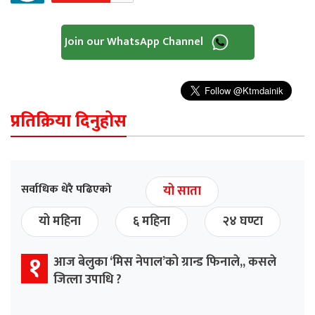
Join our WhatsApp Channel
प्रतिक्रिया दिनुहोस
सर्वाधिक धेरै पढिएको
यो साता
यो महिना
६ महिना
२४ घण्टा
१
आज बेलुका ‘मिस नेपाल’को ग्रान्ड फिनाले,, कसले
जित्ला उपाधि ?