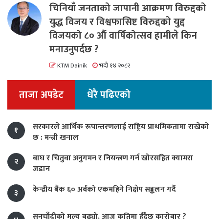
चिनियाँ जनताको जापानी आक्रमण विरुद्दको
युद्ध विजय र विश्वफासिष्ट विरुद्दको युद्द
विजयको ८० औं वार्षिकोत्सव हामीले किन
मनाउनुपर्दछ ?
KTM Dainik
भदौ १४ २०८२
ताजा अपडेट
धेरै पढिएको
सरकारले आर्थिक रूपान्तरणलाई राष्ट्रिय प्राथमिकतामा राखेको
१
छ : मन्त्री खनाल
बाघ र चितुवा अनुगमन र नियन्त्रण गर्न खोरसहित क्यामरा
२
जडान
केन्द्रीय बैंक ६० अर्बको एकमहिने निक्षेप सङ्कलन गर्दै
३
सुनचाँदीको मूल्य बढ्यो, आज कतिमा हुँदैछ कारोबार ?