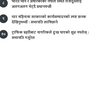
भारत चीन र अमेरिकाका नेपाल स्थित राजदूतलाई
८
अलगअलग भेट्दै प्रधानमन्त्री
चार महिनामा सरकारको कार्यसम्पादनको स्पष्ट छनक
९
देखिनुपर्थ्यो : सभापति लामिछाने
ट्राफिक प्रहरीबाट नागरिकले दुःख पाएको सुन्न नपरोस् :
१०
सभापति गजुरेल