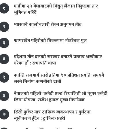
माडीमा २५ मेघावाटको विद्युत् लैजान निकुञ्जमा तार
१
भूमिगत गरिँदै
ग्यासको कालोबजारी रोक्न अनुगमन तीव्र
२
फापरखेत पहिरोको विकल्पमा मोटरेबल पुल
३
प्रदेशमा तीन दलको सरकार बनाउने प्रस्ताव अस्वीकार
४
गरेका हौँ : सभापति थापा
कान्ति राजमार्ग स्तरोन्नतिमा ५० प्रतिशत प्रगति, समयमै
५
सक्ने निर्माण कम्पनीको दाबी
नेपालको पहिलो ‘कमेडी एक्ट’ रियालिटी शो ‘सुपर कमेडी
६
लिग’ घोषणा, राजेश हमाल मुख्य निर्णायक
सिठी फुकेर मात्र ट्राफिक व्यवस्थापन र दुर्घटना
७
न्यूनीकरण हुँदैन : ट्राफिक प्रहरी