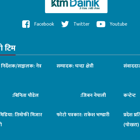
Facebook
Twitter
Youtube
रो टिम
ध निर्देशक/सञ्चालक: नेत्र
सम्पादक: चन्दा क्षेत्री
संवाददात
िनिता पौडेल
:जिबन नेपाली
कन्टेन्
िमिडिया: तिमोफी मिजार
फोटो पत्रकार: राकेश भण्डारी
प्रदेश प्र
ी
(पोखरा)