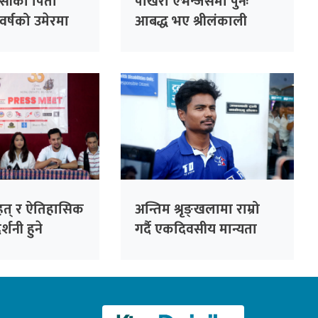
सीका पिता
पोखरा एभेन्जर्समा पुनः
वर्षको उमेरमा
आबद्ध भए श्रीलंकाली
अलराउन्डर धनञ्जय लक्षण
ृहत् र ऐतिहासिक
अन्तिम श्रृङ्खलामा राम्रो
्शनी हुने
गर्दै एकदिवसीय मान्यता
जोगाउने विश्वास : कप्तान
रोहित पौडेल