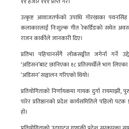
११ हजार १११ प्राप्त गरे।
उत्कृष्ट आवाजतर्फको उपाधि गोरखाका पवनसिंह पर
कलाकारलाई निःशुल्क गीत रेकर्डिङको समेत अवसर दि
राजन कार्कीले जानकारी दिए।
प्रतिभा पहिचानसँगै लोकसङ्गीत जगेर्ना गर्ने उ
‘अडिसन’बाट छानिएका १८ प्रतिस्पर्धीले भाग लिएका 
‘अडिसन’ सञ्चालन गरिएको थियो।
प्रतियोगिताको निर्णायकमा गायक दुर्गा रायमाझी, प
पारेर प्रतिष्ठानको प्रदेश कार्यसमितिले पहिलो पट
हो।
प्रतियोगिताको उद्घाटन गण्डकी प्रदेश सरकारका साम