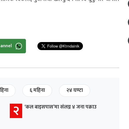
hannel
हिना
६ महिना
२४ घण्टा
२
‘कल बाइसपास’मा संलग्न ४ जना पक्राउ