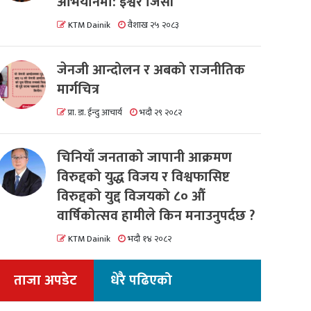
अभियानमा: इश्वर जिसी
KTM Dainik
वैशाख २५ २०८३
जेनजी आन्दोलन र अबको राजनीतिक
मार्गचित्र
प्रा. डा. ईन्दु आचार्य
भदौ २९ २०८२
चिनियाँ जनताको जापानी आक्रमण
विरुद्दको युद्ध विजय र विश्वफासिष्ट
विरुद्दको युद्द विजयको ८० औं
वार्षिकोत्सव हामीले किन मनाउनुपर्दछ ?
KTM Dainik
भदौ १४ २०८२
ताजा अपडेट
धेरै पढिएको