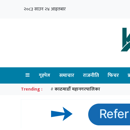
२०८३ साउन २४ आइतबार
गृहपेज
समाचार
राजनीति
फिचर
प
Trending :
काठमाडौँ महानगरपालिका
#