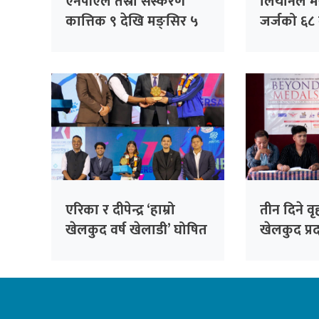
एनपीएल तेस्रो संस्करण
लियोनल मे
कात्तिक ९ देखि मङ्सिर ५
जर्जको ६८ 
सम्म
निधन
एरिका र दीपेन्द्र ‘हाम्रो
तीन दिने व
खेलकुद वर्ष खेलाडी’ घोषित
खेलकुद प्रदर