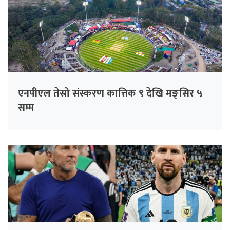
एनपीएल तेस्रो संस्करण कात्तिक ९ देखि मङ्सिर ५
सम्म