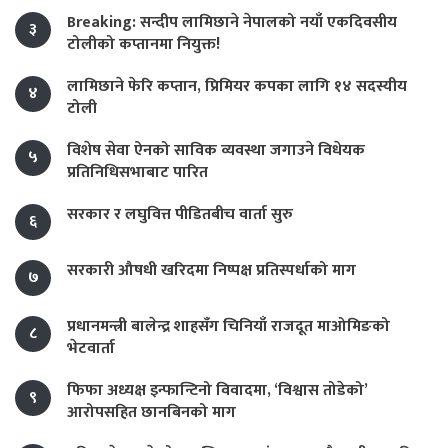
Breaking: सन्दीप लामिछाने नेपालको नयाँ एकदिवसीय
३
टोलीको कप्तानमा नियुक्त!
लामिछाने फेरि कप्तान, प्रिमियर कपका लागि १४ सदस्यीय
४
टोली
विशेष सेवा ऐनको साविक व्यवस्था जगाउने विधेयक
५
प्रतिनिधिसभाबाट पारित
सरकार र लघुवित्त पीडितबीच वार्ता सुरु
६
सरकारी औषधी खरिदमा निष्पक्ष प्रतिस्पर्धाको माग
७
प्रधानमन्त्री बालेन्द्र शाहसँग चिनियाँ राजदूत माओमिङको
८
भेटवार्ता
फिफा अध्यक्ष इन्फान्टिनो विवादमा, ‘विश्वास तोडेको’
९
आरोपसहित छानबिनको माग