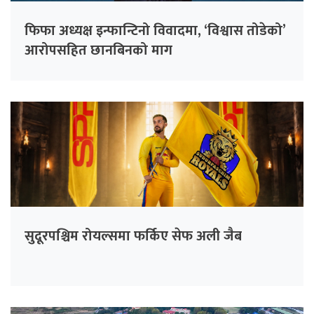
फिफा अध्यक्ष इन्फान्टिनो विवादमा, ‘विश्वास तोडेको’
आरोपसहित छानबिनको माग
सुदूरपश्चिम रोयल्समा फर्किए सेफ अली जैब