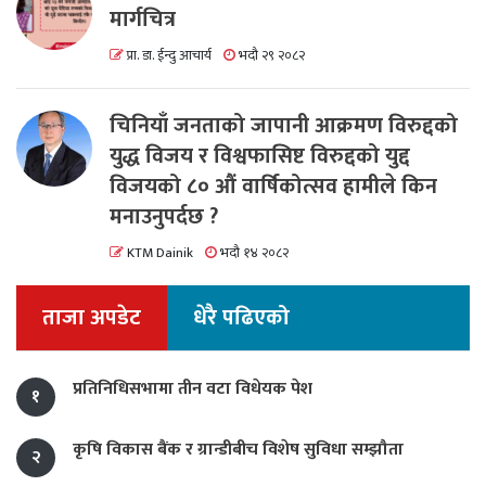
मार्गचित्र
प्रा. डा. ईन्दु आचार्य
भदौ २९ २०८२
चिनियाँ जनताको जापानी आक्रमण विरुद्दको
युद्ध विजय र विश्वफासिष्ट विरुद्दको युद्द
विजयको ८० औं वार्षिकोत्सव हामीले किन
मनाउनुपर्दछ ?
KTM Dainik
भदौ १४ २०८२
ताजा अपडेट
धेरै पढिएको
प्रतिनिधिसभामा तीन वटा विधेयक पेश
१
कृषि विकास बैंक र ग्रान्डीबीच विशेष सुविधा सम्झौता
२