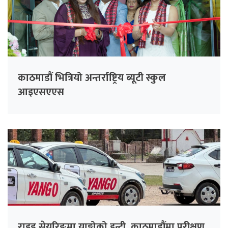
काठमाडौं भित्रियो अन्तर्राष्ट्रिय ब्यूटी स्कुल
आइएसएएस
राइड सेयरिङमा याङ्गोको इन्ट्री, काठमाडौंमा परीक्षण