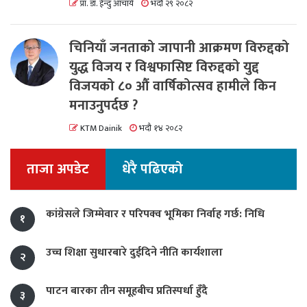
प्रा. डा. ईन्दु आचार्य
भदौ २९ २०८२
चिनियाँ जनताको जापानी आक्रमण विरुद्दको
युद्ध विजय र विश्वफासिष्ट विरुद्दको युद्द
विजयको ८० औं वार्षिकोत्सव हामीले किन
मनाउनुपर्दछ ?
KTM Dainik
भदौ १४ २०८२
ताजा अपडेट
धेरै पढिएको
कांग्रेसले जिम्मेवार र परिपक्व भूमिका निर्वाह गर्छ: निधि
१
उच्च शिक्षा सुधारबारे दुईदिने नीति कार्यशाला
२
पाटन बारका तीन समूहबीच प्रतिस्पर्धा हुँदै
३