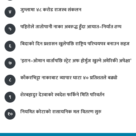
जुम्लामा ४८ करोड राजस्व संकलन
४
पहिरोले तातोपानी नाका अवरुद्ध हुँदा आयात–निर्यात ठप्प
५
बिदाको दिन प्रशासन खुलेपछि राष्ट्रिय परिचयपत्र बनाउन सहज
६
‘इरान–ओमान वार्तापछि स्ट्रेट अफ होर्मुज खुल्ने अमेरिकी अपेक्षा’
७
काँकरभिट्टा नाकाबाट व्यापार घाटा ४० प्रतिशतले बढ्यो
८
शेरबहादुर देउवाको स्वदेश फर्किने मिति परिवर्तन
९
नियमित कोटाको रासायनिक मल वितरण सुरु
१०