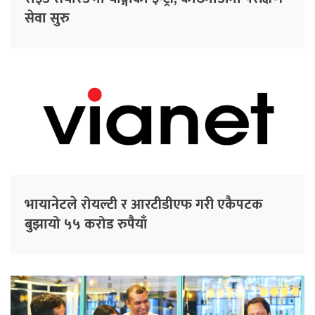
सेवा सुरु
भायानेटले रोयल्टी र आरटीडीएफ गरी एकैपटक
बुझायो ५५ करोड रुपैयाँ