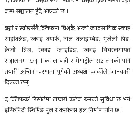
‘द क्लिफ’ मा विश्वकै अग्लो स्वीङ र विश्वकै दोस्रो अग्लो बञ्जी
जम्प सञ्चालन हुँदै आएको छ ।
बञ्जी र स्वीङसँगै क्लिफमा विश्वकै अग्लो व्यावसायिक स्काइ
साइक्लिङ, स्काइ क्याफे, वाल क्लाइम्बिङ, गुलेली पिङ,
क्रेजी ब्रिज, स्काइ ग्लाइडिङ, स्काइ चियरलगायत
सञ्चालनमा छन् । कपल बञ्जी र मेगाट्रोल सञ्चालनको पनि
तयारी अन्तिप चरणमा पुगेको अध्यक्ष कार्कीले जानकारी
दिएका छन्।
द क्लिफको रिसोर्टमा लग्जरी कटेज रुमको सुविधा छ भने
इन्फिनिटी स्विमिङ पुल र कन्फ्रेन्स हल निर्माणाधीन छ ।