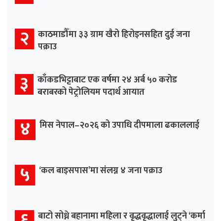
२
काठमाडौँमा ३३ ग्राम खैरो हिरोइनसहित दुई जना
पक्राउ
३
काँकडभिट्टाबाट एक वर्षमा २४ अर्ब ५० करोड
बराबरको पेट्रोलियम पदार्थ आयात
४
मिस नेपाल–२०२६ को उपाधि दीपमाला ढकाललाई
५
‘कल बाइसपास’मा संलग्न ४ जना पक्राउ
६
बाटो सोध्ने बहानामा महिला र वृद्धवृद्धालाई लुट्ने ‘कर्मा