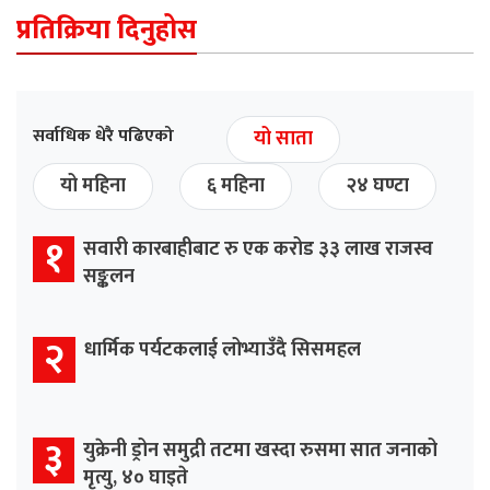
प्रतिक्रिया दिनुहोस
सर्वाधिक धेरै पढिएको
यो साता
यो महिना
६ महिना
२४ घण्टा
१
सवारी कारबाहीबाट रु एक करोड ३३ लाख राजस्व
सङ्कलन
२
धार्मिक पर्यटकलाई लोभ्याउँदै सिसमहल
३
युक्रेनी ड्रोन समुद्री तटमा खस्दा रुसमा सात जनाको
मृत्यु, ४० घाइते