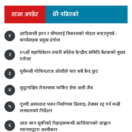
ताजा अपडेट
धेरै पढिएको
आदिवासी ज्ञान र सीपलाई विकासको मोडल बनाउनुपर्छ :
१
कार्यवाहक प्रमुख डंगोल
१५औं महाधिवेशन तयारी काँग्रेस केन्द्रीय समिति बैठकको मुख्य
२
एजेन्डा
पूर्वमन्त्री गोविन्दराज जोशीले पाए सबै कैद छुट
३
सुदूरपश्चिम रोयल्समा फर्किए सेफ अली जैब
४
गुल्मी अस्पताल भवन निर्माणमा ढिलाइ, ठेक्का रद्द गर्न मन्त्री
५
लम्सालको निर्देशन
आङ सान सुकीको रिहाइसम्बन्धी आसियानको आह्वान
६
म्यानमाद्वारा अस्वीकार