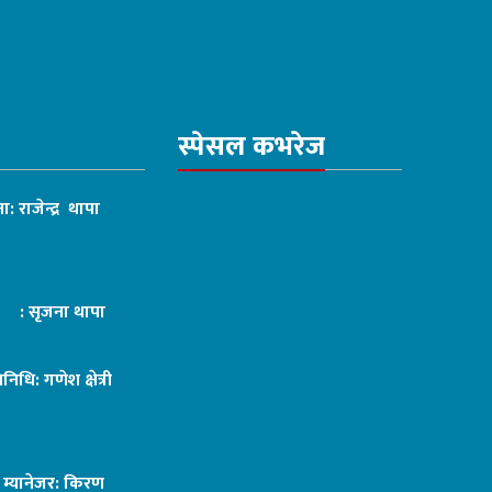
स्पेसल कभरेज
ा: राजेन्द्र थापा
ट : सृजना थापा
तिनिधि: गणेश क्षेत्री
ङ म्यानेजर: किरण