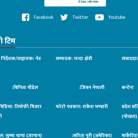
Facebook
Twitter
Youtube
रो टिम
ध निर्देशक/सञ्चालक: नेत्र
सम्पादक: चन्दा क्षेत्री
संवाददात
िनिता पौडेल
:जिबन नेपाली
कन्टेन्
िमिडिया: तिमोफी मिजार
फोटो पत्रकार: राकेश भण्डारी
प्रदेश प्र
ी
(पोखरा)
ल: सुम्मा थापा (जापान)
:सरिता पुरी (अमेरिका)
मार्केटि