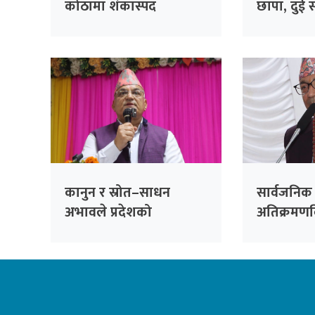
कोठामा शंकास्पद
छापा, दुई 
गतिविधिमाथि प्रहरीको
निगरानी बढ्ने
कानुन र स्रोत–साधन
सार्वजनिक 
अभावले प्रदेशको
अतिक्रमणव
कार्यसम्पादन प्रभावित :
अभियान जा
मुख्यमन्त्री पाण्डे
महानगर