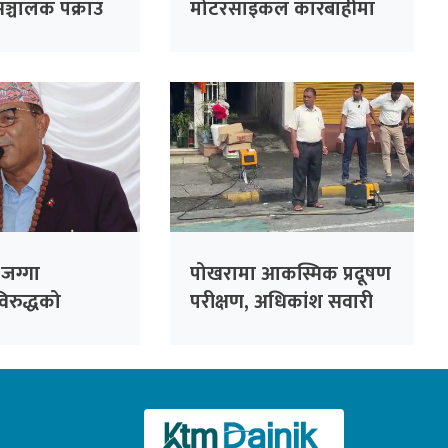
सञ्चालक पक्राउ
मोटरसाइकल कारबाहीमा
जग्गा
पोखरामा आकस्मिक प्रदूषण
िरुद्धको
परीक्षण, अधिकांश सवारी
री रहने : पोखरा
मापदण्डमा फेल