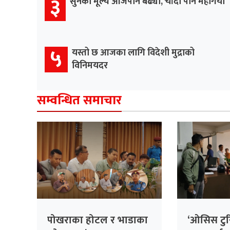
३
सुनको मूल्य आजपनि बढ्यो, चाँदी पनि महँगियो
५
यस्तो छ आजका लागि विदेशी मुद्राको
विनिमयदर
सम्वन्धित समाचार
पोखराका होटल र भाडाका
‘ओसिस टुरि