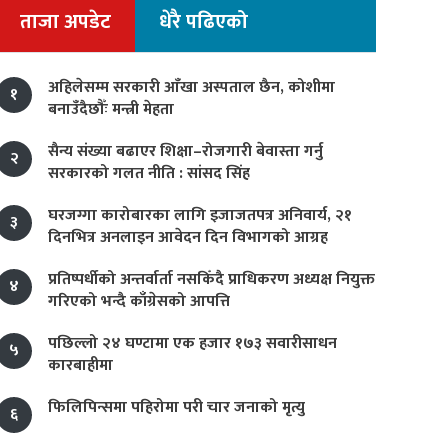
ताजा अपडेट
धेरै पढिएको
अहिलेसम्म सरकारी आँखा अस्पताल छैन, कोशीमा
१
बनाउँदैछौँः मन्त्री मेहता
सैन्य संख्या बढाएर शिक्षा–रोजगारी बेवास्ता गर्नु
२
सरकारको गलत नीति : सांसद सिंह
घरजग्गा कारोबारका लागि इजाजतपत्र अनिवार्य, २१
३
दिनभित्र अनलाइन आवेदन दिन विभागको आग्रह
प्रतिष्पर्धीको अन्तर्वार्ता नसकिँदै प्राधिकरण अध्यक्ष नियुक्त
४
गरिएको भन्दै काँग्रेसको आपत्ति
पछिल्लो २४ घण्टामा एक हजार १७३ सवारीसाधन
५
कारबाहीमा
फिलिपिन्समा पहिरोमा परी चार जनाको मृत्यु
६