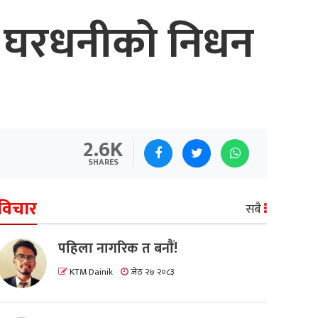
दा घरधनीको निधन
2.6K
SHARES
विचार
सबै
पहिला नागरिक त बनाैं!
KTM Dainik
जेठ २७ २०८३