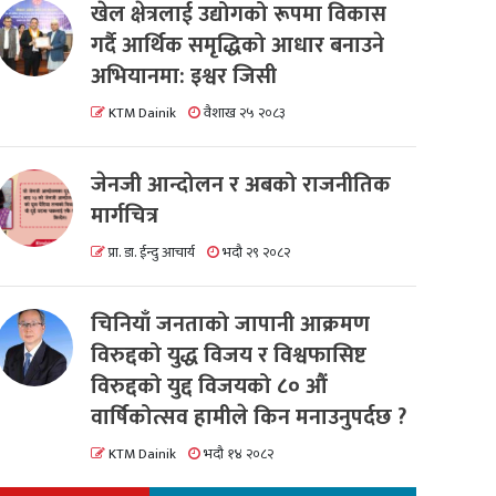
खेल क्षेत्रलाई उद्योगको रूपमा विकास
गर्दै आर्थिक समृद्धिको आधार बनाउने
अभियानमा: इश्वर जिसी
KTM Dainik
वैशाख २५ २०८३
जेनजी आन्दोलन र अबको राजनीतिक
मार्गचित्र
प्रा. डा. ईन्दु आचार्य
भदौ २९ २०८२
चिनियाँ जनताको जापानी आक्रमण
विरुद्दको युद्ध विजय र विश्वफासिष्ट
विरुद्दको युद्द विजयको ८० औं
वार्षिकोत्सव हामीले किन मनाउनुपर्दछ ?
KTM Dainik
भदौ १४ २०८२