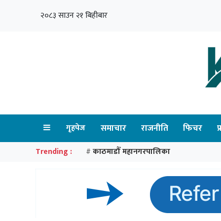
२०८३ साउन २१ बिहीबार
गृहपेज
समाचार
राजनीति
फिचर
प
Trending :
काठमाडौँ महानगरपालिका
#