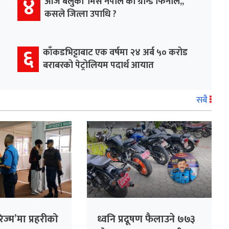
४
आज बेलुका ‘मिस नेपाल’को ग्रान्ड फिनाले,,
कसले जित्ला उपाधि ?
६
काँकडभिट्टाबाट एक वर्षमा २४ अर्ब ५० करोड
बराबरको पेट्रोलियम पदार्थ आयात
सबै
ज्म’मा प्रहरीको
ध्वनि प्रदूषण फैलाउने ७७३