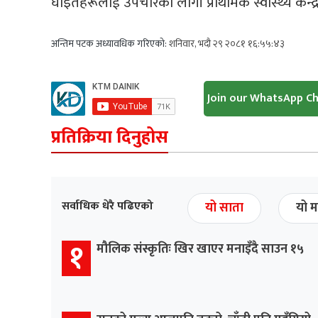
घाइतेहरूलाई उपचारको लागी प्राथमिक स्वास्थ्य केन्
अन्तिम पटक अध्यावधिक गरिएको:
शनिवार, भदौ २९ २०८१ १६:५५:४३
Join our WhatsApp C
प्रतिक्रिया दिनुहोस
सर्वाधिक धेरै पढिएको
यो साता
यो म
१
मौलिक संस्कृतिः खिर खाएर मनाइँदै साउन १५