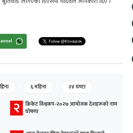
द्र बुर्तिवाङ लगिएको डिएसपी यादवले जानकारी दिए ।
hannel
हिना
६ महिना
२४ घण्टा
२
क्रिकेट विश्वकप-२०२७ आयोजक देशहरूको नाम
घोषणा