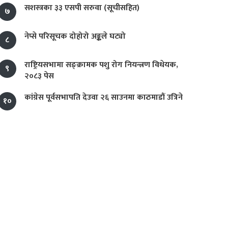
सशस्त्रका ३३ एसपी सरुवा (सूचीसहित)
७
नेप्से परिसूचक दोहोरो अङ्कले घट्यो
८
राष्ट्रियसभामा सङ्क्रामक पशु रोग नियन्त्रण विधेयक,
९
२०८३ पेस
कांग्रेस पूर्वसभापति देउवा २६ साउनमा काठमाडौं उत्रिने
१०