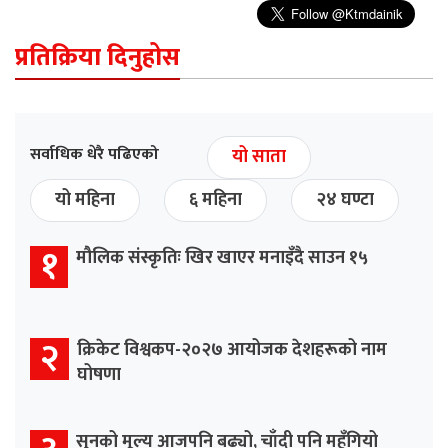
प्रतिक्रिया दिनुहोस
सर्वाधिक धेरै पढिएको
यो साता
यो महिना
६ महिना
२४ घण्टा
१
मौलिक संस्कृतिः खिर खाएर मनाइँदै साउन १५
२
क्रिकेट विश्वकप-२०२७ आयोजक देशहरूको नाम
घोषणा
सुनको मूल्य आजपनि बढ्यो, चाँदी पनि महँगियो