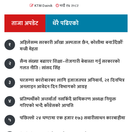
KTM Dainik
भदौ १४ २०८२
ताजा अपडेट
धेरै पढिएको
अहिलेसम्म सरकारी आँखा अस्पताल छैन, कोशीमा बनाउँदैछौँः
१
मन्त्री मेहता
सैन्य संख्या बढाएर शिक्षा–रोजगारी बेवास्ता गर्नु सरकारको
२
गलत नीति : सांसद सिंह
घरजग्गा कारोबारका लागि इजाजतपत्र अनिवार्य, २१ दिनभित्र
३
अनलाइन आवेदन दिन विभागको आग्रह
प्रतिष्पर्धीको अन्तर्वार्ता नसकिँदै प्राधिकरण अध्यक्ष नियुक्त
४
गरिएको भन्दै काँग्रेसको आपत्ति
पछिल्लो २४ घण्टामा एक हजार १७३ सवारीसाधन कारबाहीमा
५