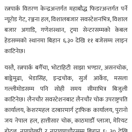
रत्नपार्क वितरण केन्द्रअन्तर्गत महाबौद्ध फिडरअन्तर्गत पर्ने
न्यूरोड गेट, रञ्जना हल, विशालबजार सवस्टेशनभित्र, विशाल
बजार अगाडि, गणेशस्थान, ट्रमा सेन्टरसम्मको केबल
हेडसम्मको स्थानमा बिहान ६.३० देखि ११ बजेसम्म लाइन
काटिनेछ।
यस्तै, रत्नपार्क बगैँचा, भोटाहिटी साझा भण्डार, असनचोक,
बाङ्गेमुढा, भेडासिंह, इन्द्रचोक, सुर्ज आर्केड, मसला
गल्लीमोडसम्म पनि सोही समय सीमाभित्र बिजुली
काटिनेछ। लैनचौर सवस्टेशनबाट लैनचौर चोक उपराष्ट्रपति
कार्यालय, केशरमहल दरबारमार्ग ट्राफिक कार्यालय, पुरानो
जय नेपाल हल, हात्तीसार चोक, काठमाडौँ प्लाजा, मेरियट
होटल, नागपोखरी र नारायणचौरसम्म बिहान ६: ३० देखि