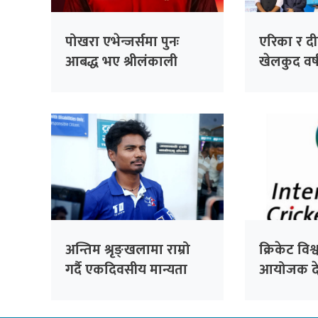
पोखरा एभेन्जर्समा पुनः
एरिका र दीपेन
आबद्ध भए श्रीलंकाली
खेलकुद वर्
अलराउन्डर धनञ्जय लक्षण
अन्तिम श्रृङ्खलामा राम्रो
क्रिकेट वि
गर्दै एकदिवसीय मान्यता
आयोजक दे
जोगाउने विश्वास : कप्तान
घोषणा
रोहित पौडेल