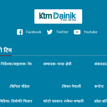
Facebook
Twitter
Youtube
रो टिम
ध निर्देशक/सञ्चालक: नेत्र
सम्पादक: चन्दा क्षेत्री
संवाददात
िनिता पौडेल
:जिबन नेपाली
कन्टेन्
िमिडिया: तिमोफी मिजार
फोटो पत्रकार: राकेश भण्डारी
प्रदेश प्र