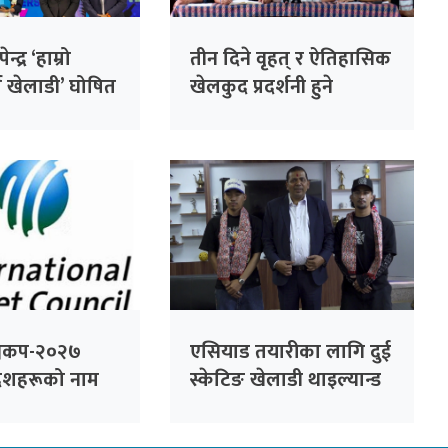
्द्र ‘हाम्रो
तीन दिने वृहत् र ऐतिहासिक
ष खेलाडी’ घोषित
खेलकुद प्रदर्शनी हुने
श्वकप-२०२७
एसियाड तयारीका लागि दुई
शहरूको नाम
स्केटिङ खेलाडी थाइल्यान्ड
जाँदै