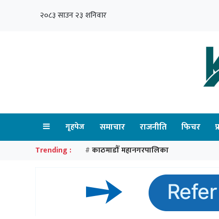
२०८३ साउन २३ शनिवार
गृहपेज
समाचार
राजनीति
फिचर
प
Trending :
काठमाडौँ महानगरपालिका
#