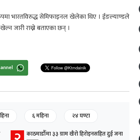
पमा भारतविरुद्ध सेमिफाइनल खेलेका थिए । ईङल्याण्डले
 खेल्न जारी राख्ने बताएका छन् ।
hannel
हिना
६ महिना
२४ घण्टा
२
र
काठमाडौँमा ३३ ग्राम खैरो हिरोइनसहित दुई जना