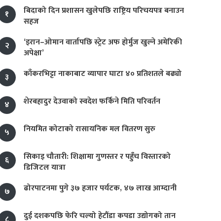
बिदाको दिन प्रशासन खुलेपछि राष्ट्रिय परिचयपत्र बनाउन
१
सहज
‘इरान–ओमान वार्तापछि स्ट्रेट अफ होर्मुज खुल्ने अमेरिकी
२
अपेक्षा’
काँकरभिट्टा नाकाबाट व्यापार घाटा ४० प्रतिशतले बढ्यो
३
शेरबहादुर देउवाको स्वदेश फर्किने मिति परिवर्तन
४
नियमित कोटाको रासायनिक मल वितरण सुरु
५
सिकाइ चौतारी: शिक्षामा गुणस्तर र पहुँच विस्तारको
६
डिजिटल यात्रा
ढोरपाटनमा पुगे ३७ हजार पर्यटक, ४७ लाख आम्दानी
७
दुई दशकपछि फेरि चल्यो हेटौंडा कपडा उद्योगको तान
८