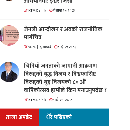
अभियानमा: इश्वर जिसी
KTM Dainik
वैशाख २५ २०८३
जेनजी आन्दोलन र अबको राजनीतिक
मार्गचित्र
प्रा. डा. ईन्दु आचार्य
भदौ २९ २०८२
चिनियाँ जनताको जापानी आक्रमण
विरुद्दको युद्ध विजय र विश्वफासिष्ट
विरुद्दको युद्द विजयको ८० औं
वार्षिकोत्सव हामीले किन मनाउनुपर्दछ ?
KTM Dainik
भदौ १४ २०८२
ताजा अपडेट
धेरै पढिएको