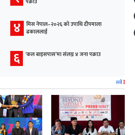
पक्राउ
४
मिस नेपाल–२०२६ को उपाधि दीपमाला
ढकाललाई
६
‘कल बाइसपास’मा संलग्न ४ जना पक्राउ
सबै