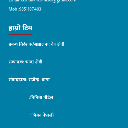
Email:
ktmdainikofficial@gmail.com
Mob :9851187493
हाम्रो टिम
प्रबन्ध निर्देशक/सञ्चालक: नेत्र क्षेत्री
सम्पादक: चन्दा क्षेत्री
संवाददाता: राजेन्द्र थापा
:बिनिता पौडेल
:जिबन नेपाली