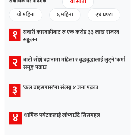
सर्वाधिक धेरै पढिएको
यो साता
यो महिना
६ महिना
२४ घण्टा
१
सवारी कारबाहीबाट रु एक करोड ३३ लाख राजस्व
सङ्कलन
२
बाटो सोध्ने बहानामा महिला र वृद्धवृद्धालाई लुट्ने ‘कर्मा
समूह’ पक्राउ
३
‘कल बाइसपास’मा संलग्न ४ जना पक्राउ
४
धार्मिक पर्यटकलाई लोभ्याउँदै सिसमहल