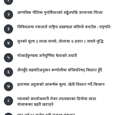
१
आणविक नीतिमा पुनर्विचारको सङ्केतपछि जापानमा चिन्ता
२
विविधतामा एकताले राष्ट्रिय अखण्डता बलियो बनाउँछ : राष्ट्रपति
३
सुनको मूल्य ३ लाख नाघ्यो, तोलामा ४ हजार ८ सयले वृद्धि
४
गोसाइँकुण्डमा जनैपूर्णिमा मेलाको तयारी
५
तीनबुँदे सहमतिअनुसार कर्णालीमा मन्त्रिपरिषद् विस्तार हुँदै
६
इलाममा अदुवाको आकर्षक मूल्य, खेती विस्तार गर्दै किसान
७
ग्यासको कालोबजारी रोक्न उपत्यकाका डिपोमा सादा
८
पोसाकका प्रहरी खटाइने