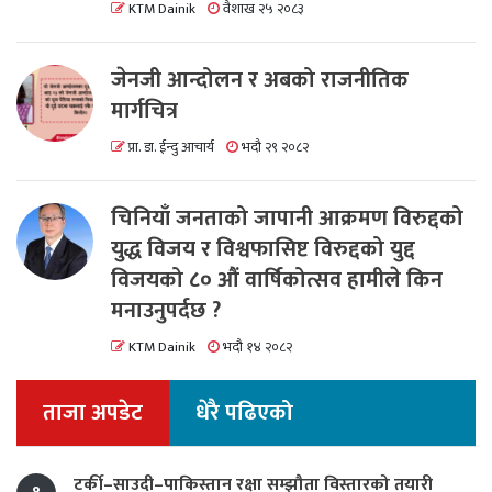
KTM Dainik
वैशाख २५ २०८३
जेनजी आन्दोलन र अबको राजनीतिक
मार्गचित्र
प्रा. डा. ईन्दु आचार्य
भदौ २९ २०८२
चिनियाँ जनताको जापानी आक्रमण विरुद्दको
युद्ध विजय र विश्वफासिष्ट विरुद्दको युद्द
विजयको ८० औं वार्षिकोत्सव हामीले किन
मनाउनुपर्दछ ?
KTM Dainik
भदौ १४ २०८२
ताजा अपडेट
धेरै पढिएको
टर्की–साउदी–पाकिस्तान रक्षा सम्झौता विस्तारको तयारी