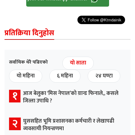
प्रतिक्रिया दिनुहोस
सर्वाधिक धेरै पढिएको
यो साता
यो महिना
६ महिना
२४ घण्टा
१
आज बेलुका ‘मिस नेपाल’को ग्रान्ड फिनाले,, कसले
जित्ला उपाधि ?
२
घुससहित भूमि प्रशासनका कर्मचारी र लेखापढी
व्यवसायी नियन्त्रणमा