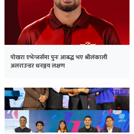
पोखरा एभेन्जर्समा पुनः आबद्ध भए श्रीलंकाली
अलराउन्डर धनञ्जय लक्षण