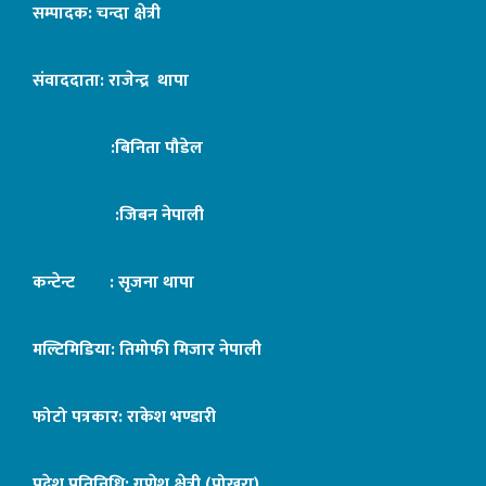
सम्पादक: चन्दा क्षेत्री
संवाददाता: राजेन्द्र थापा
:बिनिता पौडेल
:जिबन नेपाली
कन्टेन्ट : सृजना थापा
मल्टिमिडिया: तिमोफी मिजार नेपाली
फोटो पत्रकार: राकेश भण्डारी
प्रदेश प्रतिनिधि: गणेश क्षेत्री (पोखरा)