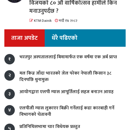
विजयको ८० औं वार्षिकोत्सव हामीले किन
मनाउनुपर्दछ ?
KTM Dainik
भदौ १४ २०८२
ताजा अपडेट
धेरै पढिएको
भरतपुर अस्पताललाई बिमामार्फत एक वर्षमा एक अर्ब प्राप्त
१
मल किन्न जाँदा भारतको जेल परेका नेपाली किसान ३८
२
दिनपछि थुनामुक्त
आयोगद्वारा एलपी ग्यास आपूर्तिलाई सहज बनाउन आग्रह
३
एलपीजी ग्यास लुकाएर बिक्री गर्नेलाई कडा कारबाही गर्ने
४
विभागको चेतावनी
प्रतिनिधिसभामा चार विधेयक प्रस्तुत
५