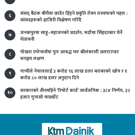
संसद् बैठक बीचैमा छाडेर हिँड्ने प्रवृत्ति रोक्न रास्वपाको पहल :
६
सांसदहरूको हाजिरी विश्लेषण गरिँदै
जनकपुरमा साहु–महाजनको प्रदर्शन, भदौमा सिंहदरबार घेर्ने
७
चेतावनी
पोखरा एभेन्जर्समा पुनः आबद्ध भए श्रीलंकाली अलराउन्डर
८
धनञ्जय लक्षण
गाभीले नेपाललाई ३ करोड ९६ लाख डलर बराबरको खोप र १
९
करोड ८० लाख डलर अनुदान दिने
सरकारको तीनमहिने ‘रिपोर्ट कार्ड’ सार्वजनिक : ३८४ निर्णय, ३२
१०
हजार गुनासो फर्छ्योट