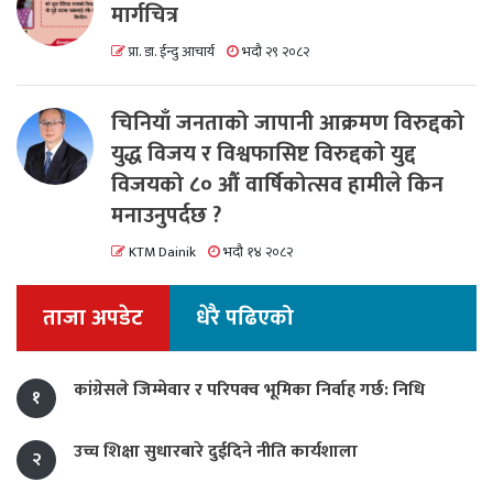
मार्गचित्र
प्रा. डा. ईन्दु आचार्य
भदौ २९ २०८२
चिनियाँ जनताको जापानी आक्रमण विरुद्दको
युद्ध विजय र विश्वफासिष्ट विरुद्दको युद्द
विजयको ८० औं वार्षिकोत्सव हामीले किन
मनाउनुपर्दछ ?
KTM Dainik
भदौ १४ २०८२
ताजा अपडेट
धेरै पढिएको
कांग्रेसले जिम्मेवार र परिपक्व भूमिका निर्वाह गर्छ: निधि
१
उच्च शिक्षा सुधारबारे दुईदिने नीति कार्यशाला
२