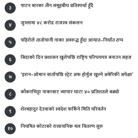
पाटन बारका तीन समूहबीच प्रतिस्पर्धा हुँदै
३
जुम्लामा ४८ करोड राजस्व संकलन
४
पहिरोले तातोपानी नाका अवरुद्ध हुँदा आयात–निर्यात ठप्प
५
बिदाको दिन प्रशासन खुलेपछि राष्ट्रिय परिचयपत्र बनाउन सहज
६
‘इरान–ओमान वार्तापछि स्ट्रेट अफ होर्मुज खुल्ने अमेरिकी अपेक्षा’
७
काँकरभिट्टा नाकाबाट व्यापार घाटा ४० प्रतिशतले बढ्यो
८
शेरबहादुर देउवाको स्वदेश फर्किने मिति परिवर्तन
९
नियमित कोटाको रासायनिक मल वितरण सुरु
१०