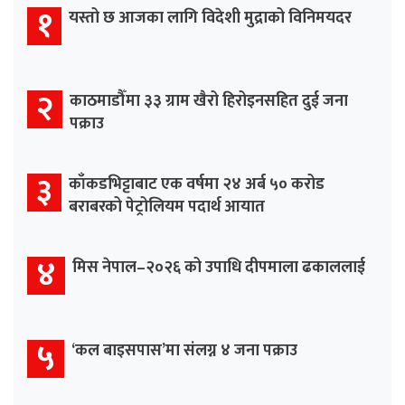
१
यस्तो छ आजका लागि विदेशी मुद्राको विनिमयदर
२
काठमाडौँमा ३३ ग्राम खैरो हिरोइनसहित दुई जना
पक्राउ
३
काँकडभिट्टाबाट एक वर्षमा २४ अर्ब ५० करोड
बराबरको पेट्रोलियम पदार्थ आयात
४
मिस नेपाल–२०२६ को उपाधि दीपमाला ढकाललाई
५
‘कल बाइसपास’मा संलग्न ४ जना पक्राउ