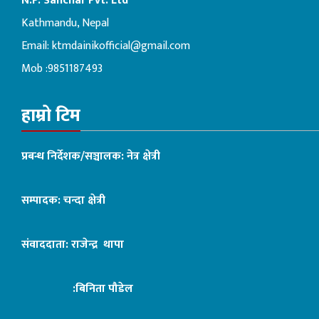
N.P. Sanchar Pvt. Ltd
Kathmandu, Nepal
Email:
ktmdainikofficial@gmail.com
Mob :9851187493
हाम्रो टिम
प्रबन्ध निर्देशक/सञ्चालक: नेत्र क्षेत्री
सम्पादक: चन्दा क्षेत्री
संवाददाता: राजेन्द्र थापा
:बिनिता पौडेल