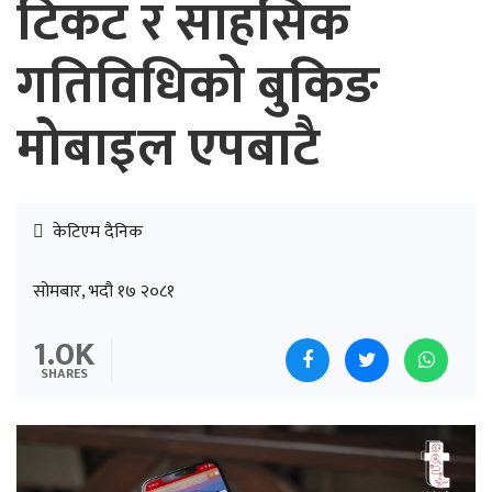
टिकट र साहसिक
गतिविधिको बुकिङ
मोबाइल एपबाटै
केटिएम दैनिक
सोमबार, भदौ १७ २०८१
1.0K
SHARES