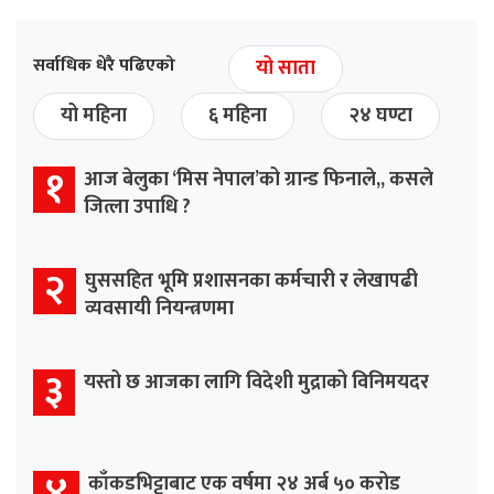
सर्वाधिक धेरै पढिएको
यो साता
यो महिना
६ महिना
२४ घण्टा
१
आज बेलुका ‘मिस नेपाल’को ग्रान्ड फिनाले,, कसले
जित्ला उपाधि ?
२
घुससहित भूमि प्रशासनका कर्मचारी र लेखापढी
व्यवसायी नियन्त्रणमा
३
यस्तो छ आजका लागि विदेशी मुद्राको विनिमयदर
४
काँकडभिट्टाबाट एक वर्षमा २४ अर्ब ५० करोड