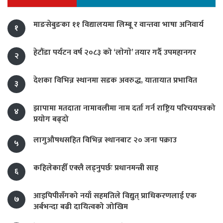
माङसेबुङका ११ विद्यालयमा लिम्बू र वान्तवा भाषा अनिवार्य
१
हेटौंडा पर्यटन वर्ष २०८३ को ‘लाेगाे’ तयार गर्दै उपमहानगर
२
देशका विभिन्न स्थानमा सडक अवरुद्ध, यातायात प्रभावित
३
झापामा मतदाता नामावलीमा नाम दर्ता गर्न राष्ट्रिय परिचयपत्रको
४
प्रयोग बढ्दो
लागुऔषधसहित विभिन्न स्थानबाट २० जना पक्राउ
५
कहिलेकाहीँ एक्लै लड्नुपर्छः प्रधानमन्त्री साह
६
आइपिपीसँगको नयाँ सहमतिले विद्युत् प्राधिकरणलाई एक
७
अर्बभन्दा बढी दायित्वको जोखिम