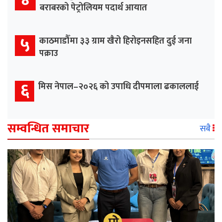
बराबरको पेट्रोलियम पदार्थ आयात
५
काठमाडौँमा ३३ ग्राम खैरो हिरोइनसहित दुई जना
पक्राउ
६
मिस नेपाल–२०२६ को उपाधि दीपमाला ढकाललाई
सम्वन्धित समाचार
सबै