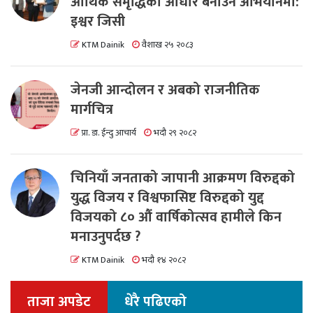
आर्थिक समृद्धिको आधार बनाउने अभियानमा:
इश्वर जिसी
KTM Dainik
वैशाख २५ २०८३
जेनजी आन्दोलन र अबको राजनीतिक
मार्गचित्र
प्रा. डा. ईन्दु आचार्य
भदौ २९ २०८२
चिनियाँ जनताको जापानी आक्रमण विरुद्दको
युद्ध विजय र विश्वफासिष्ट विरुद्दको युद्द
विजयको ८० औं वार्षिकोत्सव हामीले किन
मनाउनुपर्दछ ?
KTM Dainik
भदौ १४ २०८२
ताजा अपडेट
धेरै पढिएको