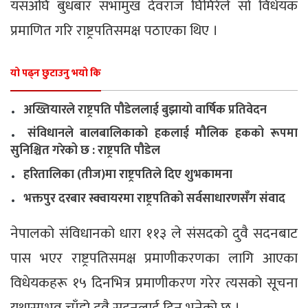
यसअघि बुधबार सभामुख देवराज घिमिरेले सो विधेयक
प्रमाणित गरि राष्ट्रपतिसमक्ष पठाएका थिए ।
यो पढ्न छुटाउनु भयो कि
.
अख्तियारले राष्ट्रपति पौडेललाई बुझायो वार्षिक प्रतिवेदन
.
संविधानले बालबालिकाको हकलाई मौलिक हकको रूपमा
सुनिश्चित गरेको छ : राष्ट्रपति पौडेल
.
हरितालिका (तीज)मा राष्ट्रपतिले दिए शुभकामना
.
भक्तपुर दरबार स्क्वायरमा राष्ट्रपतिको सर्वसाधारणसँग संवाद
नेपालको संविधानको धारा ११३ ले संसदको दुवै सदनबाट
पास भएर राष्ट्रपतिसमक्ष प्रमाणीकरणका लागि आएका
विधेयकहरू १५ दिनभित्र प्रमाणीकरण गरेर त्यसको सूचना
यथासम्भव चाँडो दुवै सदनलाई दिन भनेको छ ।