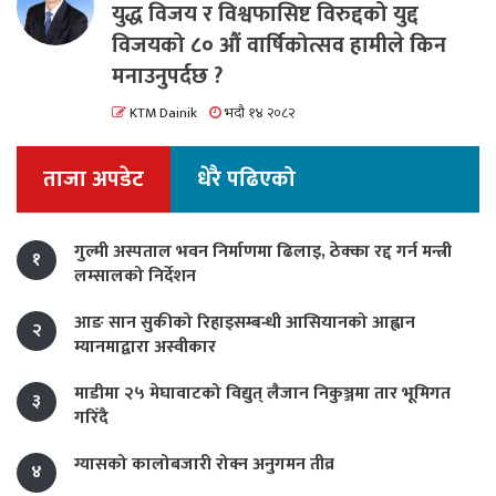
युद्ध विजय र विश्वफासिष्ट विरुद्दको युद्द
विजयको ८० औं वार्षिकोत्सव हामीले किन
मनाउनुपर्दछ ?
KTM Dainik
भदौ १४ २०८२
ताजा अपडेट
धेरै पढिएको
गुल्मी अस्पताल भवन निर्माणमा ढिलाइ, ठेक्का रद्द गर्न मन्त्री
१
लम्सालको निर्देशन
आङ सान सुकीको रिहाइसम्बन्धी आसियानको आह्वान
२
म्यानमाद्वारा अस्वीकार
माडीमा २५ मेघावाटको विद्युत् लैजान निकुञ्जमा तार भूमिगत
३
गरिँदै
ग्यासको कालोबजारी रोक्न अनुगमन तीव्र
४