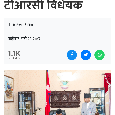
टीआरसी विधेयक
केटिएम दैनिक
बिहीबार, भदौ १३ २०८१
1.1K
SHARES