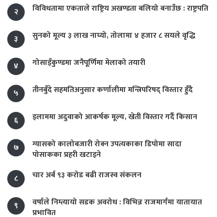
विविधतामा एकताले राष्ट्रिय अखण्डता बलियो बनाउँछ : राष्ट्रपति
२
सुनको मूल्य ३ लाख नाघ्यो, तोलामा ४ हजार ८ सयले वृद्धि
३
गोसाइँकुण्डमा जनैपूर्णिमा मेलाको तयारी
४
तीनबुँदे सहमतिअनुसार कर्णालीमा मन्त्रिपरिषद् विस्तार हुँदै
५
इलाममा अदुवाको आकर्षक मूल्य, खेती विस्तार गर्दै किसान
६
ग्यासको कालोबजारी रोक्न उपत्यकाका डिपोमा सादा
७
पोसाकका प्रहरी खटाइने
चार अर्ब ९३ करोड बढी राजस्व संकलन
८
वर्षाले निम्त्यायो सडक अवरोध : विभिन्न राजमार्गमा यातायात
९
प्रभावित