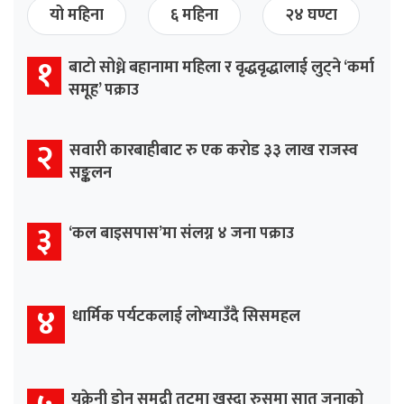
यो महिना
६ महिना
२४ घण्टा
१
बाटो सोध्ने बहानामा महिला र वृद्धवृद्धालाई लुट्ने ‘कर्मा
समूह’ पक्राउ
२
सवारी कारबाहीबाट रु एक करोड ३३ लाख राजस्व
सङ्कलन
३
‘कल बाइसपास’मा संलग्न ४ जना पक्राउ
४
धार्मिक पर्यटकलाई लोभ्याउँदै सिसमहल
युक्रेनी ड्रोन समुद्री तटमा खस्दा रुसमा सात जनाको