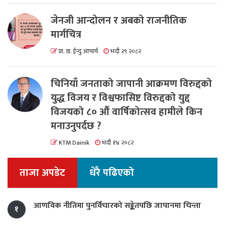
जेनजी आन्दोलन र अबको राजनीतिक
मार्गचित्र
प्रा. डा. ईन्दु आचार्य
भदौ २९ २०८२
चिनियाँ जनताको जापानी आक्रमण विरुद्दको
युद्ध विजय र विश्वफासिष्ट विरुद्दको युद्द
विजयको ८० औं वार्षिकोत्सव हामीले किन
मनाउनुपर्दछ ?
KTM Dainik
भदौ १४ २०८२
ताजा अपडेट
धेरै पढिएको
आणविक नीतिमा पुनर्विचारको सङ्केतपछि जापानमा चिन्ता
१