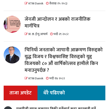
KTM Dainik
वैशाख २५ २०८३
जेनजी आन्दोलन र अबको राजनीतिक
मार्गचित्र
प्रा. डा. ईन्दु आचार्य
भदौ २९ २०८२
चिनियाँ जनताको जापानी आक्रमण विरुद्दको
युद्ध विजय र विश्वफासिष्ट विरुद्दको युद्द
विजयको ८० औं वार्षिकोत्सव हामीले किन
मनाउनुपर्दछ ?
KTM Dainik
भदौ १४ २०८२
ताजा अपडेट
धेरै पढिएको
एलपीजी ग्यास लुकाएर बिक्री गर्नेलाई कडा कारबाही गर्ने