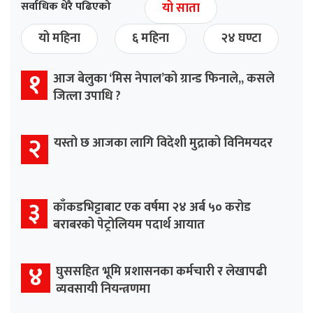
सर्वाधिक धेरै पढिएको
यो साता
यो महिना
६ महिना
२४ घण्टा
१
आज बेलुका ‘मिस नेपाल’को ग्रान्ड फिनाले,, कसले
जित्ला उपाधि ?
२
यस्तो छ आजका लागि विदेशी मुद्राको विनिमयदर
३
काँकडभिट्टाबाट एक वर्षमा २४ अर्ब ५० करोड
बराबरको पेट्रोलियम पदार्थ आयात
४
घुससहित भूमि प्रशासनका कर्मचारी र लेखापढी
व्यवसायी नियन्त्रणमा