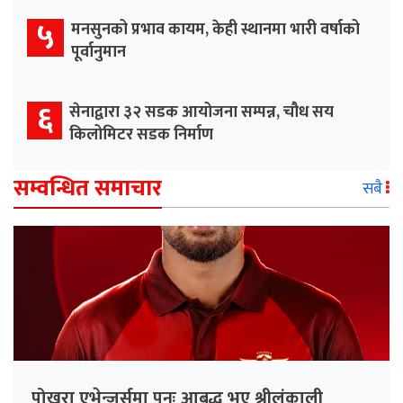
५
मनसुनको प्रभाव कायम, केही स्थानमा भारी वर्षाको
पूर्वानुमान
६
सेनाद्वारा ३२ सडक आयोजना सम्पन्न, चौध सय
किलोमिटर सडक निर्माण
सम्वन्धित समाचार
सबै
पोखरा एभेन्जर्समा पुनः आबद्ध भए श्रीलंकाली