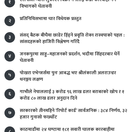
१
विभागको चेतावनी
प्रतिनिधिसभामा चार विधेयक प्रस्तुत
२
संसद् बैठक बीचैमा छाडेर हिँड्ने प्रवृत्ति रोक्न रास्वपाको पहल :
३
सांसदहरूको हाजिरी विश्लेषण गरिँदै
जनकपुरमा साहु–महाजनको प्रदर्शन, भदौमा सिंहदरबार घेर्ने
४
चेतावनी
पोखरा एभेन्जर्समा पुनः आबद्ध भए श्रीलंकाली अलराउन्डर
५
धनञ्जय लक्षण
गाभीले नेपाललाई ३ करोड ९६ लाख डलर बराबरको खोप र १
६
करोड ८० लाख डलर अनुदान दिने
सरकारको तीनमहिने ‘रिपोर्ट कार्ड’ सार्वजनिक : ३८४ निर्णय, ३२
७
हजार गुनासो फर्छ्योट
काठमाडौंमा २४ घण्टामा १८१ सवारी चालक कारबाहीमा
८