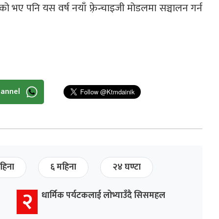
भए पनि यस वर्ष नयाँ फ़्रेन्चाइजी मोडलमा सञ्चालन गर्न
hannel
हिना
६ महिना
२४ घण्टा
२
धार्मिक पर्यटकलाई लोभ्याउँदै सिसमहल