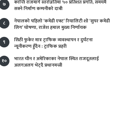
कान्ति राजमार्ग स्तरोन्नतिमा ५० प्रतिशत प्रगति, समयमै
७
सक्ने निर्माण कम्पनीको दाबी
नेपालको पहिलो ‘कमेडी एक्ट’ रियालिटी शो ‘सुपर कमेडी
८
लिग’ घोषणा, राजेश हमाल मुख्य निर्णायक
सिठी फुकेर मात्र ट्राफिक व्यवस्थापन र दुर्घटना
९
न्यूनीकरण हुँदैन : ट्राफिक प्रहरी
भारत चीन र अमेरिकाका नेपाल स्थित राजदूतलाई
१०
अलगअलग भेट्दै प्रधानमन्त्री