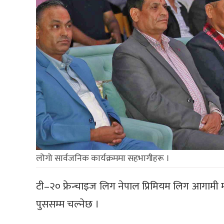
लोगो सार्वजनिक कार्यक्रममा सहभागीहरू ।
टी–२० फ्रेन्चाइज लिग नेपाल प्रिमियम लिग आगामी मंस
पुससम्म चल्नेछ ।