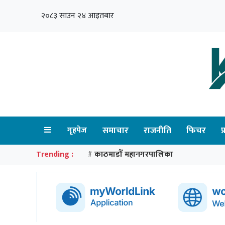
२०८३ साउन २४ आइतबार
गृहपेज
समाचार
राजनीति
फिचर
प
Trending :
काठमाडौँ महानगरपालिका
#