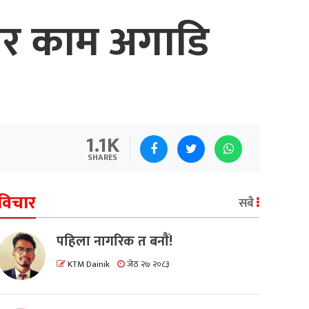
खेर काम अगाडि
1.1K
SHARES
विचार
सबै
पहिला नागरिक त बनाैं!
KTM Dainik
जेठ २७ २०८३