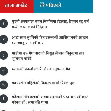
ताजा अपडेट
धेरै पढिएको
गुल्मी अस्पताल भवन निर्माणमा ढिलाइ, ठेक्का रद्द गर्न
१
मन्त्री लम्सालको निर्देशन
आङ सान सुकीको रिहाइसम्बन्धी आसियानको आह्वान
२
म्यानमाद्वारा अस्वीकार
माडीमा २५ मेघावाटको विद्युत् लैजान निकुञ्जमा तार
३
भूमिगत गरिँदै
ग्यासको कालोबजारी रोक्न अनुगमन तीव्र
४
फापरखेत पहिरोको विकल्पमा मोटरेबल पुल
५
प्रदेशमा तीन दलको सरकार बनाउने प्रस्ताव अस्वीकार
६
गरेका हौँ : सभापति थापा