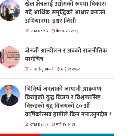
खेल क्षेत्रलाई उद्योगको रूपमा विकास
गर्दै आर्थिक समृद्धिको आधार बनाउने
अभियानमा: इश्वर जिसी
KTM Dainik
वैशाख २५ २०८३
जेनजी आन्दोलन र अबको राजनीतिक
मार्गचित्र
प्रा. डा. ईन्दु आचार्य
भदौ २९ २०८२
चिनियाँ जनताको जापानी आक्रमण
विरुद्दको युद्ध विजय र विश्वफासिष्ट
विरुद्दको युद्द विजयको ८० औं
वार्षिकोत्सव हामीले किन मनाउनुपर्दछ ?
KTM Dainik
भदौ १४ २०८२