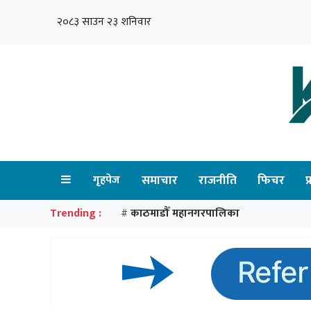
२०८३ साउन २३ शनिवार
गृहपेज
समाचार
राजनीति
फिचर
प
Trending :
काठमाडौँ महानगरपालिका
#