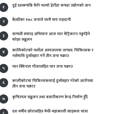
दुई दशकपछि फेरि चल्यो हेटौंडा कपडा उद्योगको तान
१
बैतडीका १७८ जनाले घरमै पाए राहदानी
२
वाग्मती सफाइ अभियानः आज चार मेट्रिकटन नकुहिने
३
फोहर सङ्कलन
कालिकोटको पलाँता अस्पतालमा ताण्डव: चिकित्सक र
४
नर्समाथि दुर्व्यवहार गर्ने तीन जना पक्राउ
चार क्विन्टल गाँजासहित चार जना पक्राउ
५
कालीकोटमा चिकित्सकलाई दुर्व्यवहार गरेको आरोपमा
६
तीन जना पक्राउ
कृषिउपज सङ्कलन तथा बजारीकरण केन्द्र निर्माण हुँदै
७
दश वर्षीय छोरासहित मेची-महाकाली साइकल यात्रा
८