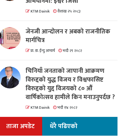
अभियानमा: इश्वर जिसी
KTM Dainik
वैशाख २५ २०८३
जेनजी आन्दोलन र अबको राजनीतिक
मार्गचित्र
प्रा. डा. ईन्दु आचार्य
भदौ २९ २०८२
चिनियाँ जनताको जापानी आक्रमण
विरुद्दको युद्ध विजय र विश्वफासिष्ट
विरुद्दको युद्द विजयको ८० औं
वार्षिकोत्सव हामीले किन मनाउनुपर्दछ ?
KTM Dainik
भदौ १४ २०८२
ताजा अपडेट
धेरै पढिएको