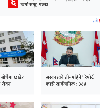
६
‘कर्मा समूह’ पक्राउ
सबै
 बीचैमा छाडेर
सरकारको तीनमहिने ‘रिपोर्ट
्ति रोक्न
कार्ड’ सार्वजनिक : ३८४
 पहल :
निर्णय, ३२ हजार गुनासो
ो हाजिरी
फर्छ्योट
ँदै