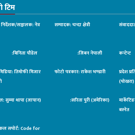
रो टिम
ध निर्देशक/सञ्चालक: नेत्र
सम्पादक: चन्दा क्षेत्री
संवाददात
िनिता पौडेल
:जिबन नेपाली
कन्टेन्
िमिडिया: तिमोफी मिजार
फोटो पत्रकार: राकेश भण्डारी
प्रदेश प्र
ी
(पोखरा)
ल: सुम्मा थापा (जापान)
:सरिता पुरी (अमेरिका)
मार्केटि
बस्नेत
िकल सपोर्ट:
Code for