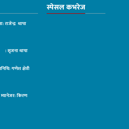
स्पेसल कभरेज
ा: राजेन्द्र थापा
ट : सृजना थापा
तिनिधि: गणेश क्षेत्री
ङ म्यानेजर: किरण