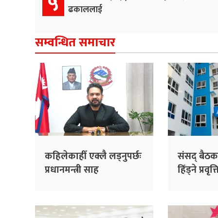
५
ढकाललाई
सम्वन्धित समाचार
कहिलेकाहीँ एक्लै लड्नुपर्छः
संसद् बैठक
प्रधानमन्त्री साह
हिँड्ने प्रवृत
रास्वपाको
सांसदहरूक
विश्लेषण गरि