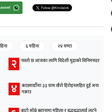
hannel
हिना
६ महिना
२४ घण्टा
२
यस्तो छ आजका लागि विदेशी मुद्राको विनिमयदर
४
काठमाडौँमा ३३ ग्राम खैरो हिरोइनसहित दुई जना
पक्राउ
बाटो सोध्ने बहानामा महिला र वृद्धवृद्धालाई लुट्ने