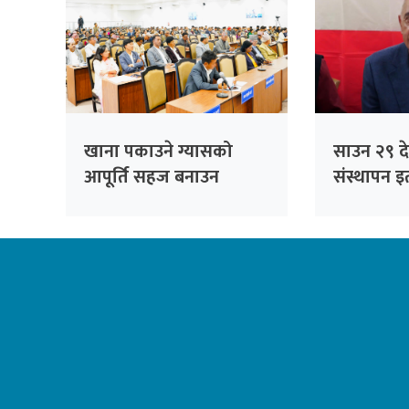
खाना पकाउने ग्यासको
साउन २९ देख
आपूर्ति सहज बनाउन
संस्थापन इत
सांसदको जोड
भेला, पूर्व
सम्बोधन गर्न