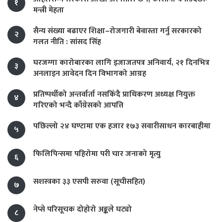
१
मन्त्री मेहता
सैन्य संख्या बढाएर शिक्षा–रोजगारी बेवास्ता गर्नु सरकारको
२
गलत नीति : सांसद सिंह
घरजग्गा कारोबारका लागि इजाजतपत्र अनिवार्य, २१ दिनभित्र
३
अनलाइन आवेदन दिन विभागको आग्रह
प्रतिष्पर्धीको अन्तर्वार्ता नसकिँदै प्राधिकरण अध्यक्ष नियुक्त
४
गरिएको भन्दै काँग्रेसको आपत्ति
पछिल्लो २४ घण्टामा एक हजार १७३ सवारीसाधन कारबाहीमा
५
फिलिपिन्समा पहिरोमा परी चार जनाको मृत्यु
६
सशस्त्रका ३३ एसपी सरुवा (सूचीसहित)
७
नेप्से परिसूचक दोहोरो अङ्कले घट्यो
८