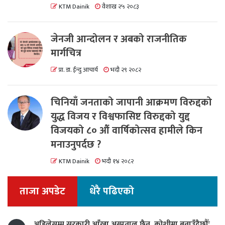
KTM Dainik
वैशाख २५ २०८३
जेनजी आन्दोलन र अबको राजनीतिक
मार्गचित्र
प्रा. डा. ईन्दु आचार्य
भदौ २९ २०८२
चिनियाँ जनताको जापानी आक्रमण विरुद्दको
युद्ध विजय र विश्वफासिष्ट विरुद्दको युद्द
विजयको ८० औं वार्षिकोत्सव हामीले किन
मनाउनुपर्दछ ?
KTM Dainik
भदौ १४ २०८२
ताजा अपडेट
धेरै पढिएको
अहिलेसम्म सरकारी आँखा अस्पताल छैन, कोशीमा बनाउँदैछौँः