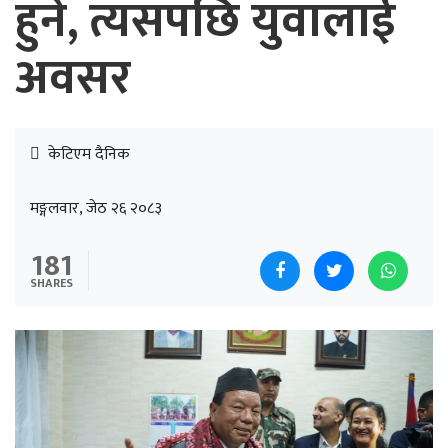
हुने, त्यसपछि युवालाई
अवसर
केटिएम दैनिक
मङ्गलवार, जेठ २६ २०८३
181
SHARES