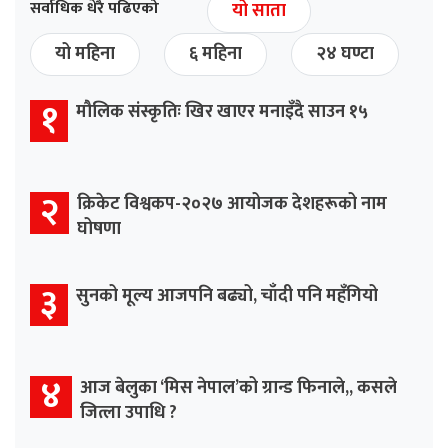
सर्वाधिक धेरै पढिएको
यो साता
यो महिना
६ महिना
२४ घण्टा
१
मौलिक संस्कृतिः खिर खाएर मनाइँदै साउन १५
२
क्रिकेट विश्वकप-२०२७ आयोजक देशहरूको नाम
घोषणा
३
सुनको मूल्य आजपनि बढ्यो, चाँदी पनि महँगियो
४
आज बेलुका ‘मिस नेपाल’को ग्रान्ड फिनाले,, कसले
जित्ला उपाधि ?