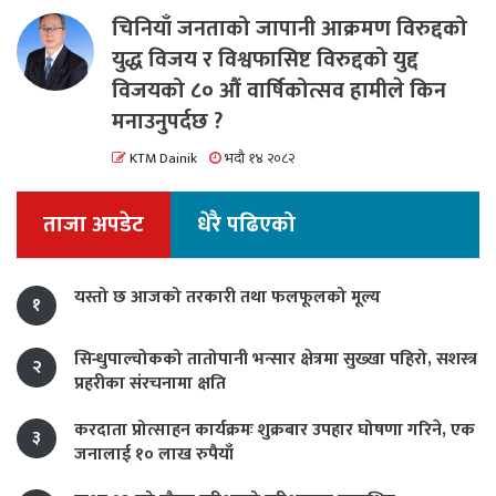
चिनियाँ जनताको जापानी आक्रमण विरुद्दको
युद्ध विजय र विश्वफासिष्ट विरुद्दको युद्द
विजयको ८० औं वार्षिकोत्सव हामीले किन
मनाउनुपर्दछ ?
KTM Dainik
भदौ १४ २०८२
ताजा अपडेट
धेरै पढिएको
यस्तो छ आजको तरकारी तथा फलफूलको मूल्य
१
सिन्धुपाल्चोकको तातोपानी भन्सार क्षेत्रमा सुख्खा पहिरो, सशस्त्र
२
प्रहरीका संरचनामा क्षति
करदाता प्रोत्साहन कार्यक्रमः शुक्रबार उपहार घोषणा गरिने, एक
३
जनालाई १० लाख रुपैयाँ