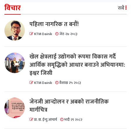
विचार
सबै
पहिला नागरिक त बनाैं!
KTM Dainik
जेठ २७ २०८३
खेल क्षेत्रलाई उद्योगको रूपमा विकास गर्दै
आर्थिक समृद्धिको आधार बनाउने अभियानमा:
इश्वर जिसी
KTM Dainik
वैशाख २५ २०८३
जेनजी आन्दोलन र अबको राजनीतिक
मार्गचित्र
प्रा. डा. ईन्दु आचार्य
भदौ २९ २०८२