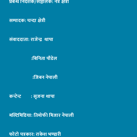
प्रबन्ध निर्देशक/सञ्चालक: नेत्र क्षेत्री
सम्पादक: चन्दा क्षेत्री
संवाददाता: राजेन्द्र थापा
:बिनिता पौडेल
:जिबन नेपाली
कन्टेन्ट : सृजना थापा
मल्टिमिडिया: तिमोफी मिजार नेपाली
फोटो पत्रकार: राकेश भण्डारी