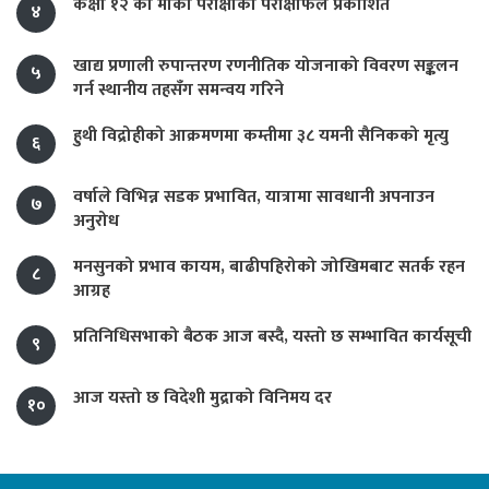
कक्षा १२ को मौका परीक्षाको परीक्षाफल प्रकाशित
४
खाद्य प्रणाली रुपान्तरण रणनीतिक योजनाको विवरण सङ्कलन
५
गर्न स्थानीय तहसँग समन्वय गरिने
हुथी विद्रोहीको आक्रमणमा कम्तीमा ३८ यमनी सैनिकको मृत्यु
६
वर्षाले विभिन्न सडक प्रभावित, यात्रामा सावधानी अपनाउन
७
अनुरोध
मनसुनको प्रभाव कायम, बाढीपहिरोको जोखिमबाट सतर्क रहन
८
आग्रह
प्रतिनिधिसभाको बैठक आज बस्दै, यस्तो छ सम्भावित कार्यसूची
९
आज यस्तो छ विदेशी मुद्राको विनिमय दर
१०