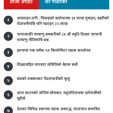
ताजा अपडेट
धेरै पढिएको
अनलाइन ठगी : विवाहको प्रलोभनमा ३१ लाख गुमाइन्, प्रहरीको
१
चेतावनीपछि पनि पठाइन् २२ लाख
नागासाकी परमाणु बमबारीको ८१ औं स्मृति दिवसः जापानी
२
परमाणु नीतिमाथि प्रश्न
झापामा एक वर्षमा ५१ किलोमिटर सडक कालोपत्र
३
शिक्षासहित चारवटा समितिको बैठक बस्दै
४
बसको ठक्करबाट पैदलयात्रीको मृत्यु
५
आज साउनको अन्तिम सोमबार, पशुपतिनाथमा दर्शनार्थीको
६
घुइँचो
देशका विभिन्न स्थानमा सडक अवरुद्ध, यातायात प्रभावित
७