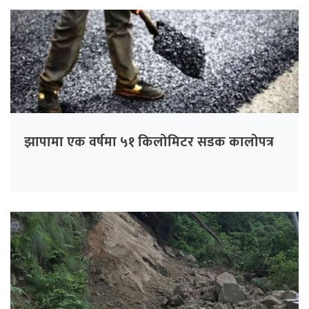
झापामा एक वर्षमा ५१ किलोमिटर सडक कालोपत्र