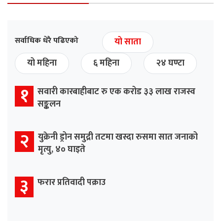
सर्वाधिक धेरै पढिएको
यो साता
यो महिना
६ महिना
२४ घण्टा
१
सवारी कारबाहीबाट रु एक करोड ३३ लाख राजस्व
सङ्कलन
२
युक्रेनी ड्रोन समुद्री तटमा खस्दा रुसमा सात जनाको
मृत्यु, ४० घाइते
३
फरार प्रतिवादी पक्राउ