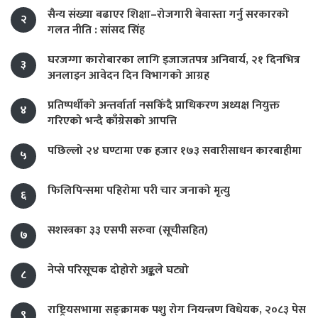
सैन्य संख्या बढाएर शिक्षा–रोजगारी बेवास्ता गर्नु सरकारको
२
गलत नीति : सांसद सिंह
घरजग्गा कारोबारका लागि इजाजतपत्र अनिवार्य, २१ दिनभित्र
३
अनलाइन आवेदन दिन विभागको आग्रह
प्रतिष्पर्धीको अन्तर्वार्ता नसकिँदै प्राधिकरण अध्यक्ष नियुक्त
४
गरिएको भन्दै काँग्रेसको आपत्ति
पछिल्लो २४ घण्टामा एक हजार १७३ सवारीसाधन कारबाहीमा
५
फिलिपिन्समा पहिरोमा परी चार जनाको मृत्यु
६
सशस्त्रका ३३ एसपी सरुवा (सूचीसहित)
७
नेप्से परिसूचक दोहोरो अङ्कले घट्यो
८
राष्ट्रियसभामा सङ्क्रामक पशु रोग नियन्त्रण विधेयक, २०८३ पेस
९