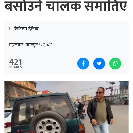
बर्साउने चालक समातिए
केटिएम दैनिक
मङ्गलवार, फाल्गुन ५ २०८२
421
SHARES