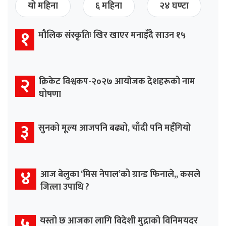
यो महिना
६ महिना
२४ घण्टा
१
मौलिक संस्कृतिः खिर खाएर मनाइँदै साउन १५
२
क्रिकेट विश्वकप-२०२७ आयोजक देशहरूको नाम
घोषणा
३
सुनको मूल्य आजपनि बढ्यो, चाँदी पनि महँगियो
४
आज बेलुका ‘मिस नेपाल’को ग्रान्ड फिनाले,, कसले
जित्ला उपाधि ?
५
यस्तो छ आजका लागि विदेशी मुद्राको विनिमयदर