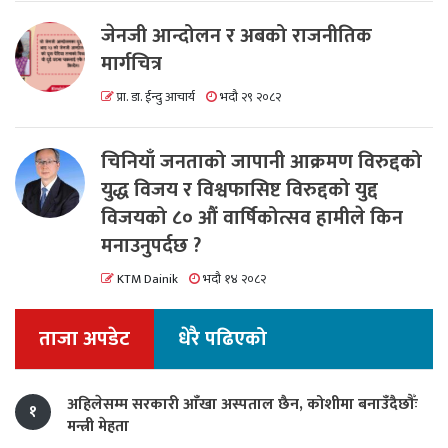
जेनजी आन्दोलन र अबको राजनीतिक
मार्गचित्र
प्रा. डा. ईन्दु आचार्य
भदौ २९ २०८२
चिनियाँ जनताको जापानी आक्रमण विरुद्दको
युद्ध विजय र विश्वफासिष्ट विरुद्दको युद्द
विजयको ८० औं वार्षिकोत्सव हामीले किन
मनाउनुपर्दछ ?
KTM Dainik
भदौ १४ २०८२
ताजा अपडेट
धेरै पढिएको
अहिलेसम्म सरकारी आँखा अस्पताल छैन, कोशीमा बनाउँदैछौँः
१
मन्त्री मेहता