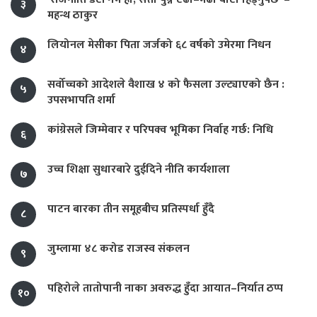
३
महन्थ ठाकुर
लियोनल मेसीका पिता जर्जको ६८ वर्षको उमेरमा निधन
४
सर्वोच्चको आदेशले वैशाख ४ को फैसला उल्ट्याएको छैन :
५
उपसभापति शर्मा
कांग्रेसले जिम्मेवार र परिपक्व भूमिका निर्वाह गर्छ: निधि
६
उच्च शिक्षा सुधारबारे दुईदिने नीति कार्यशाला
७
पाटन बारका तीन समूहबीच प्रतिस्पर्धा हुँदै
८
जुम्लामा ४८ करोड राजस्व संकलन
९
पहिरोले तातोपानी नाका अवरुद्ध हुँदा आयात–निर्यात ठप्प
१०