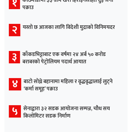
१
काठमाडौँमा ३३ ग्राम खैरो हिरोइनसहित दुई जना
पक्राउ
२
यस्तो छ आजका लागि विदेशी मुद्राको विनिमयदर
३
काँकडभिट्टाबाट एक वर्षमा २४ अर्ब ५० करोड
बराबरको पेट्रोलियम पदार्थ आयात
४
बाटो सोध्ने बहानामा महिला र वृद्धवृद्धालाई लुट्ने
‘कर्मा समूह’ पक्राउ
५
सेनाद्वारा ३२ सडक आयोजना सम्पन्न, चौध सय
किलोमिटर सडक निर्माण