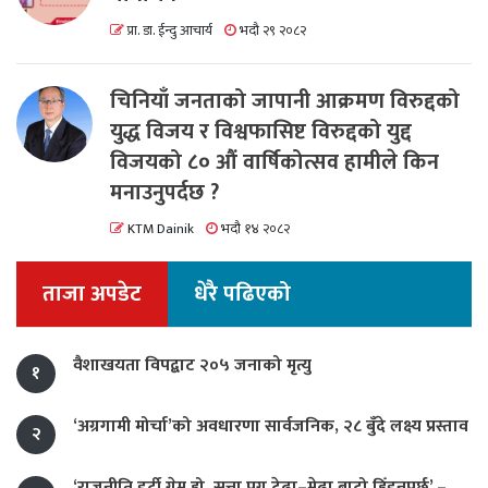
प्रा. डा. ईन्दु आचार्य
भदौ २९ २०८२
चिनियाँ जनताको जापानी आक्रमण विरुद्दको
युद्ध विजय र विश्वफासिष्ट विरुद्दको युद्द
विजयको ८० औं वार्षिकोत्सव हामीले किन
मनाउनुपर्दछ ?
KTM Dainik
भदौ १४ २०८२
ताजा अपडेट
धेरै पढिएको
वैशाखयता विपद्बाट २०५ जनाको मृत्यु
१
‘अग्रगामी मोर्चा’को अवधारणा सार्वजनिक, २८ बुँदे लक्ष्य प्रस्ताव
२
‘राजनीति डर्टी गेम हो, सत्ता पुग्न टेढा–मेढा बाटो हिँड्नुपर्छ’ –