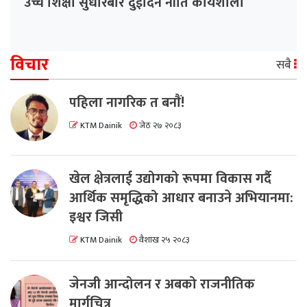
उच्च शिक्षा सुधारबारे दुईदिने नीति कार्यशाला
विचार
सबै
पहिला नागरिक त बनाैं!
KTM Dainik
जेठ २७ २०८३
खेल क्षेत्रलाई उद्योगको रूपमा विकास गर्दै
आर्थिक समृद्धिको आधार बनाउने अभियानमा:
इश्वर जिसी
KTM Dainik
वैशाख २५ २०८३
जेनजी आन्दोलन र अबको राजनीतिक
मार्गचित्र