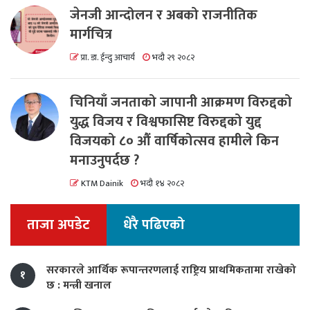
जेनजी आन्दोलन र अबको राजनीतिक
मार्गचित्र
प्रा. डा. ईन्दु आचार्य
भदौ २९ २०८२
चिनियाँ जनताको जापानी आक्रमण विरुद्दको
युद्ध विजय र विश्वफासिष्ट विरुद्दको युद्द
विजयको ८० औं वार्षिकोत्सव हामीले किन
मनाउनुपर्दछ ?
KTM Dainik
भदौ १४ २०८२
ताजा अपडेट
धेरै पढिएको
सरकारले आर्थिक रूपान्तरणलाई राष्ट्रिय प्राथमिकतामा राखेको
१
छ : मन्त्री खनाल