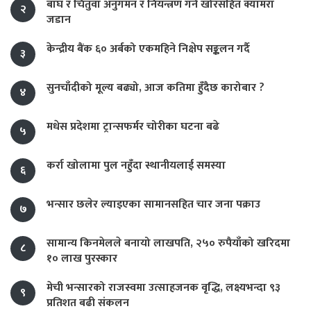
बाघ र चितुवा अनुगमन र नियन्त्रण गर्न खोरसहित क्यामरा
२
जडान
केन्द्रीय बैंक ६० अर्बको एकमहिने निक्षेप सङ्कलन गर्दै
३
सुनचाँदीको मूल्य बढ्यो, आज कतिमा हुँदैछ कारोबार ?
४
मधेस प्रदेशमा ट्रान्सफर्मर चोरीका घटना बढे
५
कर्रा खोलामा पुल नहुँदा स्थानीयलाई समस्या
६
भन्सार छलेर ल्याइएका सामानसहित चार जना पक्राउ
७
सामान्य किनमेलले बनायो लाखपति, २५० रुपैयाँको खरिदमा
८
१० लाख पुरस्कार
मेची भन्सारको राजस्वमा उत्साहजनक वृद्धि, लक्ष्यभन्दा ९३
९
प्रतिशत बढी संकलन