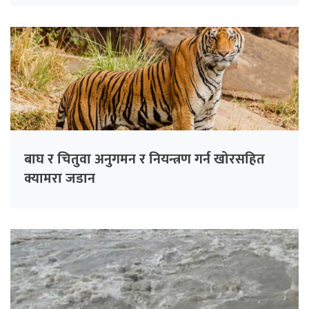
बाघ र चितुवा अनुगमन र नियन्त्रण गर्न खोरसहित
क्यामरा जडान