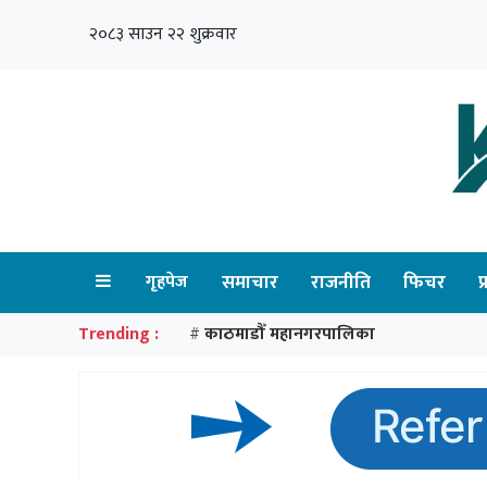
२०८३ साउन २२ शुक्रवार
गृहपेज
समाचार
राजनीति
फिचर
प
Trending :
काठमाडौँ महानगरपालिका
#