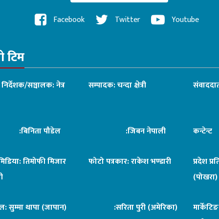
Facebook
Twitter
Youtube
रो टिम
ध निर्देशक/सञ्चालक: नेत्र
सम्पादक: चन्दा क्षेत्री
संवाददात
िनिता पौडेल
:जिबन नेपाली
कन्टेन्
िमिडिया: तिमोफी मिजार
फोटो पत्रकार: राकेश भण्डारी
प्रदेश प्र
ी
(पोखरा)
ल: सुम्मा थापा (जापान)
:सरिता पुरी (अमेरिका)
मार्केटि