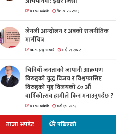
अभियानमा: इश्वर जिसी
KTM Dainik
वैशाख २५ २०८३
जेनजी आन्दोलन र अबको राजनीतिक
मार्गचित्र
प्रा. डा. ईन्दु आचार्य
भदौ २९ २०८२
चिनियाँ जनताको जापानी आक्रमण
विरुद्दको युद्ध विजय र विश्वफासिष्ट
विरुद्दको युद्द विजयको ८० औं
वार्षिकोत्सव हामीले किन मनाउनुपर्दछ ?
KTM Dainik
भदौ १४ २०८२
ताजा अपडेट
धेरै पढिएको