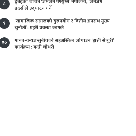
दुबईको चर्चित ‘जमजम पर्फ्युम्स’ नेपालमा, ‘जमजम
८
ब्रदर्स’ले उद्घाटन गर्ने
‘सामाजिक सञ्जालको दुरुपयोग र वित्तीय अपराध मुख्य
९
चुनौती’: प्रहरी प्रवक्ता काफ्ले
मानव-वन्यजन्तुबीचको सहअस्तित्व जोगाउन ‘हात्ती सेन्चुरी’
१०
कार्यक्रम : मन्त्री चौधरी