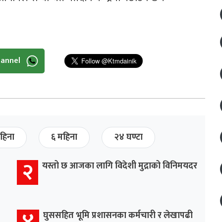
hannel
हिना
६ महिना
२४ घण्टा
२
यस्तो छ आजका लागि विदेशी मुद्राको विनिमयदर
४
घुससहित भूमि प्रशासनका कर्मचारी र लेखापढी