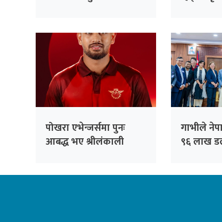
रास्वपाको
सांसदहरूक
विश्लेषण गरि
पोखरा एभेन्जर्समा पुनः
गाभीले ने
आबद्ध भए श्रीलंकाली
९६ लाख ड
अलराउन्डर धनञ्जय लक्षण
खोप र १ 
डलर अनुदा