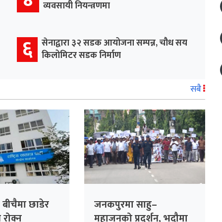
व्यवसायी नियन्त्रणमा
६
सेनाद्वारा ३२ सडक आयोजना सम्पन्न, चौध सय
किलोमिटर सडक निर्माण
सबै
 बीचैमा छाडेर
जनकपुरमा साहु–
्ति रोक्न
महाजनको प्रदर्शन, भदौमा