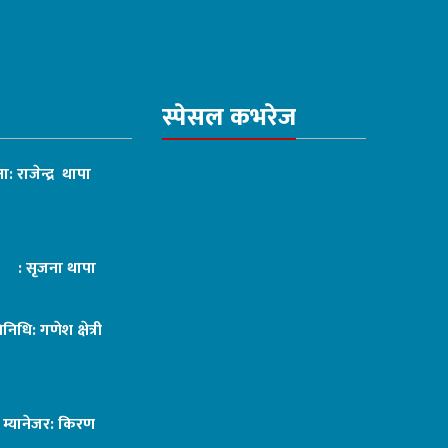
स्पेसल कभरेज
ा: राजेन्द्र थापा
ट : सृजना थापा
तिनिधि: गणेश क्षेत्री
ङ म्यानेजर: किरण