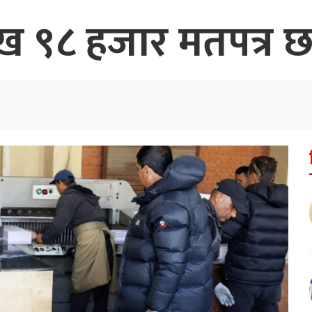
९ लाख ९८ हजार मतपत्