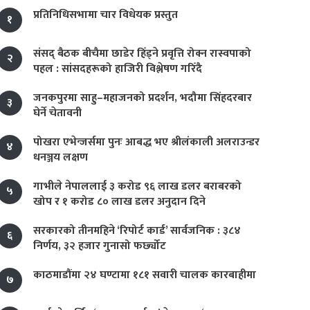
प्रतिनिधिसभामा चार विधेयक प्रस्तुत
१
संसद् बैठक बीचैमा छाडेर हिँड्ने प्रवृत्ति रोक्न रास्वपाको
२
पहल : सांसदहरूको हाजिरी विश्लेषण गरिँदै
जनकपुरमा साहु–महाजनको प्रदर्शन, भदौमा सिंहदरबार
३
घेर्ने चेतावनी
पोखरा एभेन्जर्समा पुनः आबद्ध भए श्रीलंकाली अलराउन्डर
४
धनञ्जय लक्षण
गाभीले नेपाललाई ३ करोड ९६ लाख डलर बराबरको
५
खोप र १ करोड ८० लाख डलर अनुदान दिने
सरकारको तीनमहिने ‘रिपोर्ट कार्ड’ सार्वजनिक : ३८४
६
निर्णय, ३२ हजार गुनासो फर्छ्योट
काठमाडौंमा २४ घण्टामा १८१ सवारी चालक कारबाहीमा
७