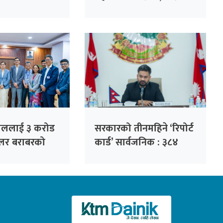
 पहल :
सिंहदरबार घेर्ने चेतावनी
ो हाजिरी
ँदै
पाललाई ३ करोड
सरकारको तीनमहिने ‘रिपोर्ट
लर बराबरको
कार्ड’ सार्वजनिक : ३८४
करोड ८० लाख
निर्णय, ३२ हजार गुनासो
न दिने
फर्छ्योट