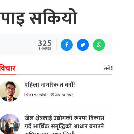
र छपाइ सकियो
325
SHARES
विचार
सबै
पहिला नागरिक त बनाैं!
KTM Dainik
जेठ २७ २०८३
खेल क्षेत्रलाई उद्योगको रूपमा विकास
गर्दै आर्थिक समृद्धिको आधार बनाउने