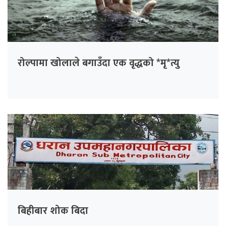
रोल्पामा खोलाले बगाउँदा एक वृद्धको *मृ*त्यु
बिहीबार शोक बिदा