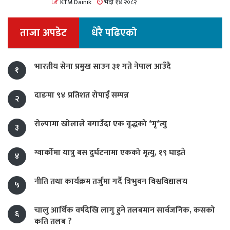
KTM Dainik
भदौ १४ २०८२
ताजा अपडेट
धेरै पढिएको
भारतीय सेना प्रमुख साउन ३१ गते नेपाल आउँदै
१
दाङमा ९४ प्रतिशत रोपाइँ सम्पन्न
२
रोल्पामा खोलाले बगाउँदा एक वृद्धको *मृ*त्यु
३
ग्वार्कोमा यात्रु बस दुर्घटनामा एकको मृत्यु, १९ घाइते
४
नीति तथा कार्यक्रम तर्जुमा गर्दै त्रिभुवन विश्वविद्यालय
५
चालु आर्थिक वर्षदेखि लागु हुने तलबमान सार्वजनिक, कसको
६
कति तलब ?