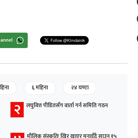
hannel
हिना
६ महिना
२४ घण्टा
२
लघुवित्त पीडितसँग वार्ता गर्न समिति गठन
मौलिक संस्कृतिः खिर खाएर मनाइँदै साउन १५