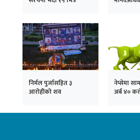
संरचना भदौ १५ भित्र
मानवअधिक
हटाउन निर्देशन
संस्थालाई स
समितिको नि
निर्मल पुर्जासहित ३
नेप्सेमा सा
आरोहीको शव
अर्ब ४० क
सफलतापूर्वक आधार
कारोबार
शिविर ल्याइयो