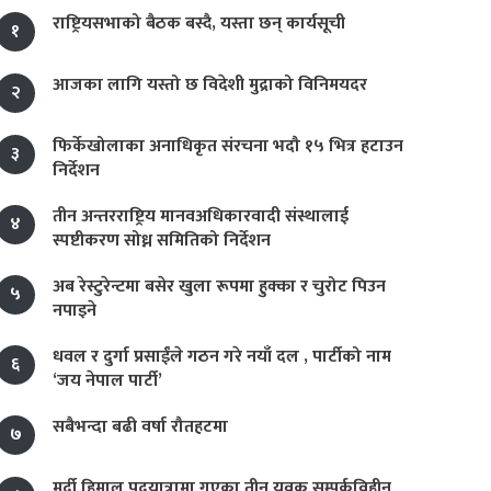
राष्ट्रियसभाको बैठक बस्दै, यस्ता छन् कार्यसूची
१
आजका लागि यस्तो छ विदेशी मुद्राको विनिमयदर
२
फिर्केखोलाका अनाधिकृत संरचना भदौ १५ भित्र हटाउन
३
निर्देशन
तीन अन्तरराष्ट्रिय मानवअधिकारवादी संस्थालाई
४
स्पष्टीकरण सोध्न समितिको निर्देशन
अब रेस्टुरेन्टमा बसेर खुला रूपमा हुक्का र चुरोट पिउन
५
नपाइने
धवल र दुर्गा प्रसाईंले गठन गरे नयाँ दल , पार्टीको नाम
६
‘जय नेपाल पार्टी’
सबैभन्दा बढी वर्षा रौतहटमा
७
मर्दी हिमाल पदयात्रामा गएका तीन युवक सम्पर्कविहीन