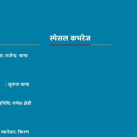
स्पेसल कभरेज
ा: राजेन्द्र थापा
ट : सृजना थापा
तिनिधि: गणेश क्षेत्री
ङ म्यानेजर: किरण