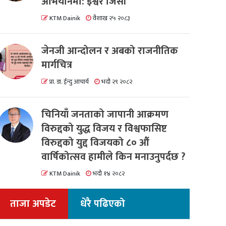
अभियानमा: इश्वर जिसी
KTM Dainik
वैशाख २५ २०८३
जेनजी आन्दोलन र अबको राजनीतिक
मार्गचित्र
प्रा. डा. ईन्दु आचार्य
भदौ २९ २०८२
चिनियाँ जनताको जापानी आक्रमण
विरुद्दको युद्ध विजय र विश्वफासिष्ट
विरुद्दको युद्द विजयको ८० औं
वार्षिकोत्सव हामीले किन मनाउनुपर्दछ ?
KTM Dainik
भदौ १४ २०८२
ताजा अपडेट
धेरै पढिएको