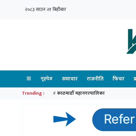
२०८३ साउन २१ बिहीबार
गृहपेज
समाचार
राजनीति
फिचर
प
Trending :
काठमाडौँ महानगरपालिका
#