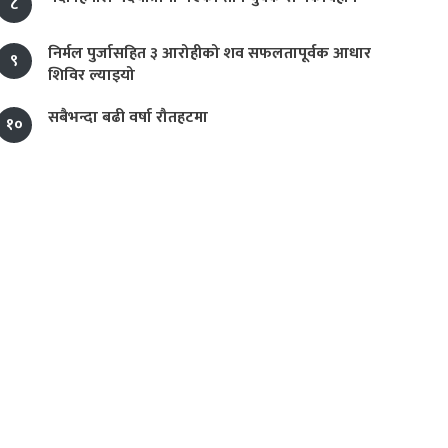
८
निर्मल पुर्जासहित ३ आरोहीको शव सफलतापूर्वक आधार
९
शिविर ल्याइयो
सबैभन्दा बढी वर्षा रौतहटमा
१०