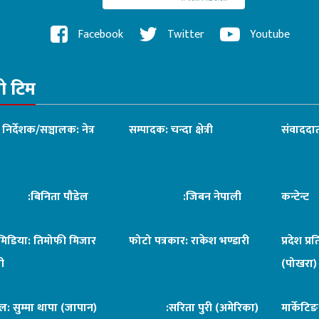
Facebook
Twitter
Youtube
रो टिम
ध निर्देशक/सञ्चालक: नेत्र
सम्पादक: चन्दा क्षेत्री
संवाददात
िनिता पौडेल
:जिबन नेपाली
कन्टेन्
िमिडिया: तिमोफी मिजार
फोटो पत्रकार: राकेश भण्डारी
प्रदेश प्र
ी
(पोखरा)
ल: सुम्मा थापा (जापान)
:सरिता पुरी (अमेरिका)
मार्केटि