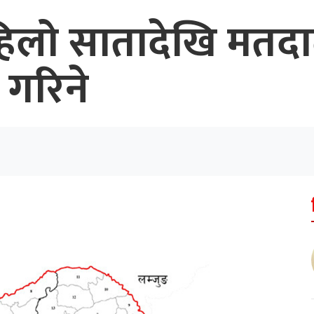
हिलो सातादेखि मतदात
 गरिने