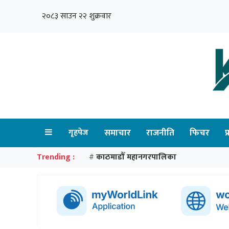
२०८३ साउन २२ शुक्रवार
गृहपेज
समाचार
राजनीति
फिचर
प
Trending :
काठमाडौँ महानगरपालिका
#