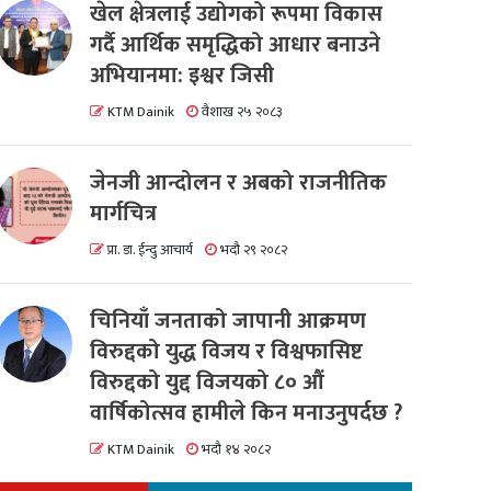
खेल क्षेत्रलाई उद्योगको रूपमा विकास
गर्दै आर्थिक समृद्धिको आधार बनाउने
अभियानमा: इश्वर जिसी
KTM Dainik
वैशाख २५ २०८३
जेनजी आन्दोलन र अबको राजनीतिक
मार्गचित्र
प्रा. डा. ईन्दु आचार्य
भदौ २९ २०८२
चिनियाँ जनताको जापानी आक्रमण
विरुद्दको युद्ध विजय र विश्वफासिष्ट
विरुद्दको युद्द विजयको ८० औं
वार्षिकोत्सव हामीले किन मनाउनुपर्दछ ?
KTM Dainik
भदौ १४ २०८२