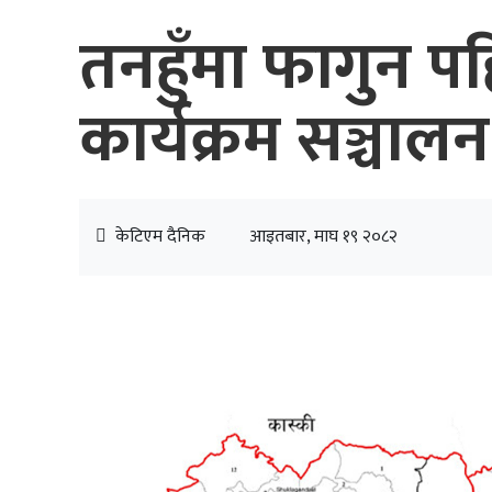
तनहुँमा फागुन प
कार्यक्रम सञ्चालन
केटिएम दैनिक
आइतबार, माघ १९ २०८२