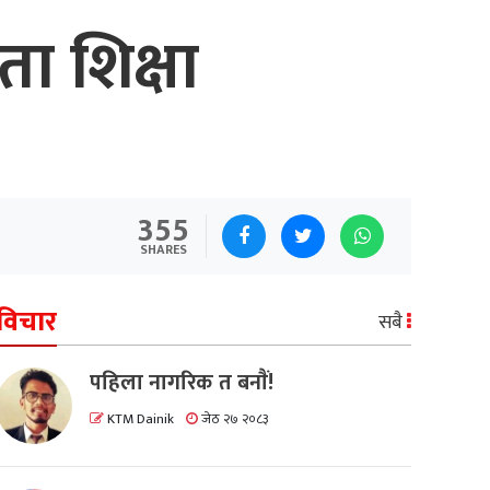
ा शिक्षा
355
SHARES
विचार
सबै
पहिला नागरिक त बनाैं!
KTM Dainik
जेठ २७ २०८३