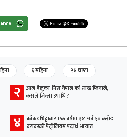
hannel
हिना
६ महिना
२४ घण्टा
२
आज बेलुका ‘मिस नेपाल’को ग्रान्ड फिनाले,,
कसले जित्ला उपाधि ?
४
र
काँकडभिट्टाबाट एक वर्षमा २४ अर्ब ५० करोड
बराबरको पेट्रोलियम पदार्थ आयात