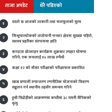
ताजा अपडेट
धेरै पढिएको
यस्तो छ आजको तरकारी तथा फलफूलको मूल्य
१
सिन्धुपाल्चोकको तातोपानी भन्सार क्षेत्रमा सुख्खा पहिरो,
२
सशस्त्र प्रहरीका संरचनामा क्षति
करदाता प्रोत्साहन कार्यक्रमः शुक्रबार उपहार घोषणा
३
गरिने, एक जनालाई १० लाख रुपैयाँ
कक्षा १२ को मौका परीक्षाको परीक्षाफल प्रकाशित
४
खाद्य प्रणाली रुपान्तरण रणनीतिक योजनाको विवरण
५
सङ्कलन गर्न स्थानीय तहसँग समन्वय गरिने
हुथी विद्रोहीको आक्रमणमा कम्तीमा ३८ यमनी सैनिकको
६
मृत्यु