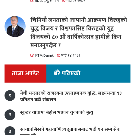
प्रा. डा. ईन्दु आचार्य
भदौ २९ २०८२
चिनियाँ जनताको जापानी आक्रमण विरुद्दको
युद्ध विजय र विश्वफासिष्ट विरुद्दको युद्द
विजयको ८० औं वार्षिकोत्सव हामीले किन
मनाउनुपर्दछ ?
KTM Dainik
भदौ १४ २०८२
ताजा अपडेट
धेरै पढिएको
मेची भन्सारको राजस्वमा उत्साहजनक वृद्धि, लक्ष्यभन्दा ९३
१
प्रतिशत बढी संकलन
स्कुटर यात्रामा बेहोस भएका युवकको मृत्यु
२
सान्फ्रासिस्को महावाणिज्यदूतावासबाट भदौ १५ सम्म सेवा
३