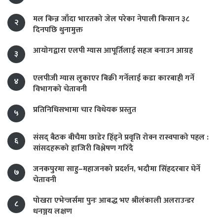
मल किन्न जाँदा भारतको जेल परेका नेपाली किसान ३८
२
दिनपछि थुनामुक्त
आयोगद्वारा एलपी ग्यास आपूर्तिलाई सहज बनाउन आग्रह
३
एलपीजी ग्यास लुकाएर बिक्री गर्नेलाई कडा कारबाही गर्ने
४
विभागको चेतावनी
प्रतिनिधिसभामा चार विधेयक प्रस्तुत
५
संसद् बैठक बीचैमा छाडेर हिँड्ने प्रवृत्ति रोक्न रास्वपाको पहल :
६
सांसदहरूको हाजिरी विश्लेषण गरिँदै
जनकपुरमा साहु–महाजनको प्रदर्शन, भदौमा सिंहदरबार घेर्ने
७
चेतावनी
पोखरा एभेन्जर्समा पुनः आबद्ध भए श्रीलंकाली अलराउन्डर
८
धनञ्जय लक्षण