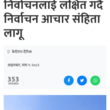
निर्वाचनलाई लक्षित गर्दै
निर्वाचन आचार संहिता
लागू
केटिएम दैनिक
आइतबार, माघ ५ २०८२
353
SHARES