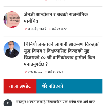
जेनजी आन्दोलन र अबको राजनीतिक
मार्गचित्र
प्रा. डा. ईन्दु आचार्य
भदौ २९ २०८२
चिनियाँ जनताको जापानी आक्रमण विरुद्दको
युद्ध विजय र विश्वफासिष्ट विरुद्दको युद्द
विजयको ८० औं वार्षिकोत्सव हामीले किन
मनाउनुपर्दछ ?
KTM Dainik
भदौ १४ २०८२
ताजा अपडेट
धेरै पढिएको
भरतपुर अस्पताललाई बिमामार्फत एक वर्षमा एक अर्ब प्राप्त
१