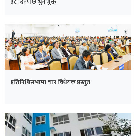
३८ दिनपछि थुनामुक्त
प्रतिनिधिसभामा चार विधेयक प्रस्तुत