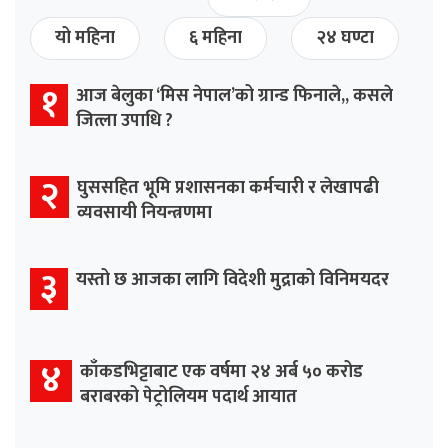
यो महिना
६ महिना
२४ घण्टा
१
आज बेलुका ‘मिस नेपाल’को ग्रान्ड फिनाले,, कसले
जित्ला उपाधि ?
२
घुससहित भूमि प्रशासनका कर्मचारी र लेखापढी
व्यवसायी नियन्त्रणमा
३
यस्तो छ आजका लागि विदेशी मुद्राको विनिमयदर
४
काँकडभिट्टाबाट एक वर्षमा २४ अर्ब ५० करोड
बराबरको पेट्रोलियम पदार्थ आयात