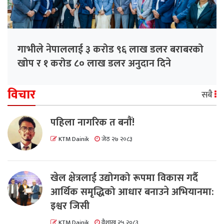
गाभीले नेपाललाई ३ करोड ९६ लाख डलर बराबरको
खोप र १ करोड ८० लाख डलर अनुदान दिने
विचार
सबै
पहिला नागरिक त बनाैं!
KTM Dainik
जेठ २७ २०८३
खेल क्षेत्रलाई उद्योगको रूपमा विकास गर्दै
आर्थिक समृद्धिको आधार बनाउने अभियानमा:
इश्वर जिसी
KTM Dainik
वैशाख २५ २०८३