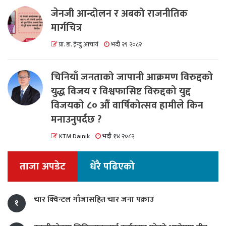
जेनजी आन्दोलन र अबको राजनीतिक
मार्गचित्र
प्रा. डा. ईन्दु आचार्य
भदौ २९ २०८२
चिनियाँ जनताको जापानी आक्रमण विरुद्दको
युद्ध विजय र विश्वफासिष्ट विरुद्दको युद्द
विजयको ८० औं वार्षिकोत्सव हामीले किन
मनाउनुपर्दछ ?
KTM Dainik
भदौ १४ २०८२
ताजा अपडेट
धेरै पढिएको
चार क्विन्टल गाँजासहित चार जना पक्राउ
१