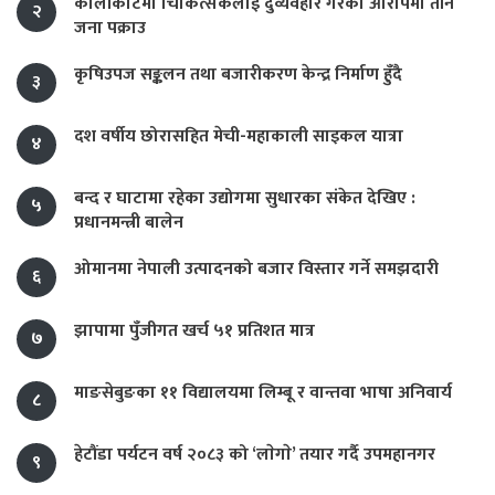
कालीकोटमा चिकित्सकलाई दुर्व्यवहार गरेको आरोपमा तीन
२
जना पक्राउ
कृषिउपज सङ्कलन तथा बजारीकरण केन्द्र निर्माण हुँदै
३
दश वर्षीय छोरासहित मेची-महाकाली साइकल यात्रा
४
बन्द र घाटामा रहेका उद्योगमा सुधारका संकेत देखिए :
५
प्रधानमन्त्री बालेन
ओमानमा नेपाली उत्पादनको बजार विस्तार गर्ने समझदारी
६
झापामा पुँजीगत खर्च ५१ प्रतिशत मात्र
७
माङसेबुङका ११ विद्यालयमा लिम्बू र वान्तवा भाषा अनिवार्य
८
हेटौंडा पर्यटन वर्ष २०८३ को ‘लाेगाे’ तयार गर्दै उपमहानगर
९