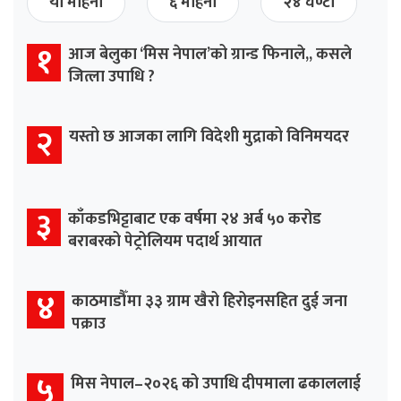
यो महिना
६ महिना
२४ घण्टा
१
आज बेलुका ‘मिस नेपाल’को ग्रान्ड फिनाले,, कसले
जित्ला उपाधि ?
२
यस्तो छ आजका लागि विदेशी मुद्राको विनिमयदर
३
काँकडभिट्टाबाट एक वर्षमा २४ अर्ब ५० करोड
बराबरको पेट्रोलियम पदार्थ आयात
४
काठमाडौँमा ३३ ग्राम खैरो हिरोइनसहित दुई जना
पक्राउ
५
मिस नेपाल–२०२६ को उपाधि दीपमाला ढकाललाई