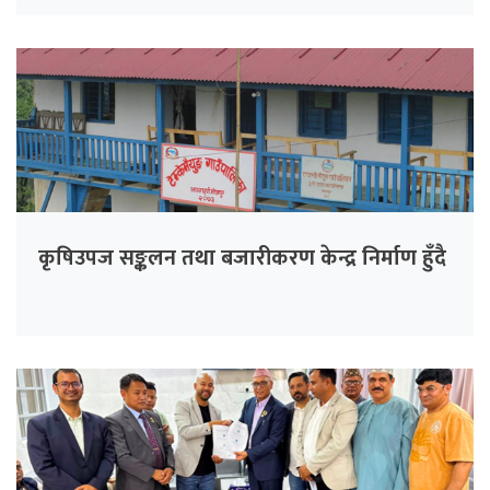
कृषिउपज सङ्कलन तथा बजारीकरण केन्द्र निर्माण हुँदै