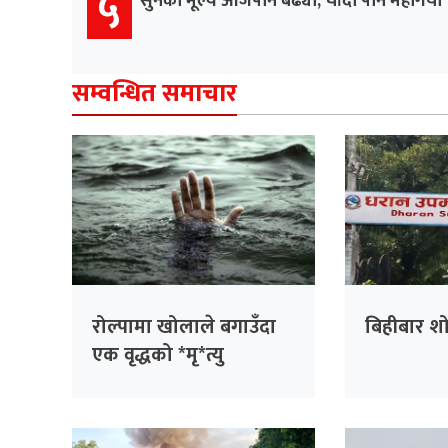
५
सुनको मूल्य आजपनि बढ्यो, चाँदी पनि महँगियो
सम्वन्धित समाचार
रोल्पामा खोलाले बगाउँदा
बिहीबार श
एक वृद्धको *मृ*त्यु