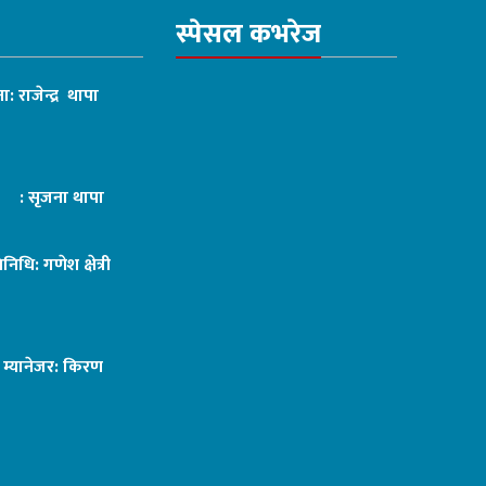
स्पेसल कभरेज
ा: राजेन्द्र थापा
ट : सृजना थापा
तिनिधि: गणेश क्षेत्री
ङ म्यानेजर: किरण