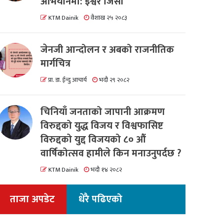
अभियानमा: इश्वर जिसी
KTM Dainik
वैशाख २५ २०८३
जेनजी आन्दोलन र अबको राजनीतिक
मार्गचित्र
प्रा. डा. ईन्दु आचार्य
भदौ २९ २०८२
चिनियाँ जनताको जापानी आक्रमण
विरुद्दको युद्ध विजय र विश्वफासिष्ट
विरुद्दको युद्द विजयको ८० औं
वार्षिकोत्सव हामीले किन मनाउनुपर्दछ ?
KTM Dainik
भदौ १४ २०८२
ताजा अपडेट
धेरै पढिएको