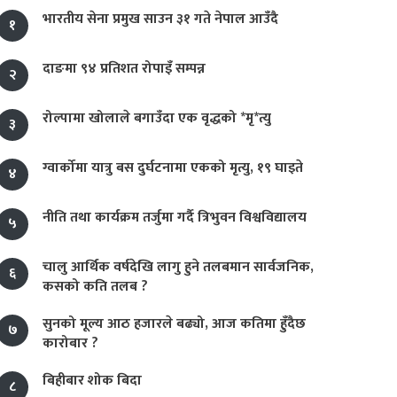
भारतीय सेना प्रमुख साउन ३१ गते नेपाल आउँदै
१
दाङमा ९४ प्रतिशत रोपाइँ सम्पन्न
२
रोल्पामा खोलाले बगाउँदा एक वृद्धको *मृ*त्यु
३
ग्वार्कोमा यात्रु बस दुर्घटनामा एकको मृत्यु, १९ घाइते
४
नीति तथा कार्यक्रम तर्जुमा गर्दै त्रिभुवन विश्वविद्यालय
५
चालु आर्थिक वर्षदेखि लागु हुने तलबमान सार्वजनिक,
६
कसको कति तलब ?
सुनको मूल्य आठ हजारले बढ्यो, आज कतिमा हुँदैछ
७
कारोबार ?
बिहीबार शोक बिदा
८