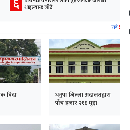
६
एसियाड तयारीका लागि दुई स्केटिङ खेलाडी
थाइल्यान्ड जाँदै
सबै
ोक बिदा
धनुषा जिल्ला अदालतद्वारा
पाँच हजार २१६ मुद्दा
फर्छ्यौट