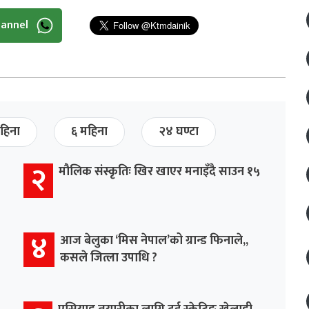
hannel
हिना
६ महिना
२४ घण्टा
२
मौलिक संस्कृतिः खिर खाएर मनाइँदै साउन १५
४
आज बेलुका ‘मिस नेपाल’को ग्रान्ड फिनाले,,
कसले जित्ला उपाधि ?