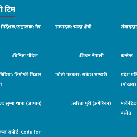
रो टिम
ध निर्देशक/सञ्चालक: नेत्र
सम्पादक: चन्दा क्षेत्री
संवाददात
िनिता पौडेल
:जिबन नेपाली
कन्टेन्
िमिडिया: तिमोफी मिजार
फोटो पत्रकार: राकेश भण्डारी
प्रदेश प्र
ी
(पोखरा)
ल: सुम्मा थापा (जापान)
:सरिता पुरी (अमेरिका)
मार्केटि
बस्नेत
िकल सपोर्ट:
Code for