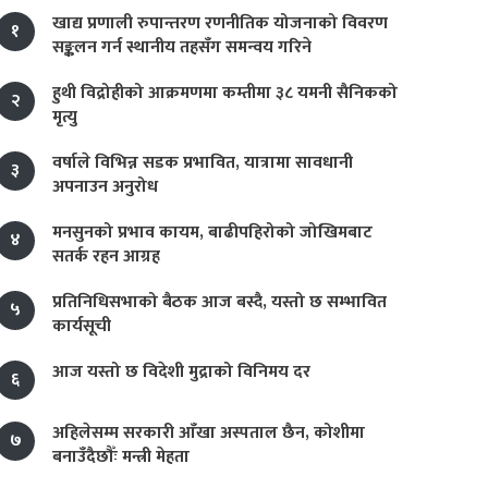
खाद्य प्रणाली रुपान्तरण रणनीतिक योजनाको विवरण
१
सङ्कलन गर्न स्थानीय तहसँग समन्वय गरिने
हुथी विद्रोहीको आक्रमणमा कम्तीमा ३८ यमनी सैनिकको
२
मृत्यु
वर्षाले विभिन्न सडक प्रभावित, यात्रामा सावधानी
३
अपनाउन अनुरोध
मनसुनको प्रभाव कायम, बाढीपहिरोको जोखिमबाट
४
सतर्क रहन आग्रह
प्रतिनिधिसभाको बैठक आज बस्दै, यस्तो छ सम्भावित
५
कार्यसूची
आज यस्तो छ विदेशी मुद्राको विनिमय दर
६
अहिलेसम्म सरकारी आँखा अस्पताल छैन, कोशीमा
७
बनाउँदैछौँः मन्त्री मेहता