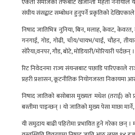
एकता समाजको तर्फबाट खजान्ती महतो ननीयाले यह
संघीय संसद्बाट सम्बोधन हुनुपर्ने प्रकृतिको देखिए
निषाद जातिभित्र नुनिया, बिन, मलाह, केवट, केवर
गनगाई, गोड, गोढी, चाँय/चायभ/चाई, चौहन, तीयार
सोरैया,वनपर, गौड, बोटे, मोडियारी/मोरियारी पर्दछन् ।
रिट निवेदनमा राज्य संयन्त्रबाट पछाडि पारिएकाले र
प्रहरी प्रशासन, कूटनीतिक नियोगजस्ता निकायमा आर
निषाद जातिको बसोबास मुख्यतः मधेश (तराई) को प्
बस्तीमा पाइन्छन् । यो जातिको मुख्य पेसा माछा मार्ने, डुङ
यी समुदाय बाढी पहिरोमा प्रभावित हुने गरेका छन् 
वस्तुस्थिति विवरणमा निषाद जाति आठ लाख १४ हजा