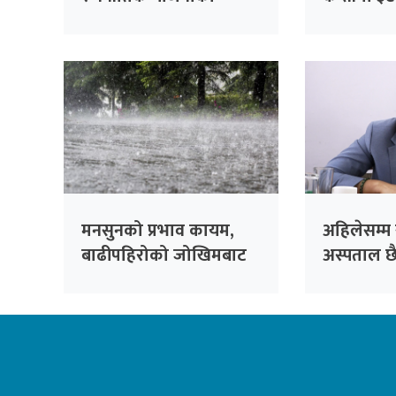
विवरण सङ्कलन गर्न स्थानीय
मृत्यु
तहसँग समन्वय गरिने
मनसुनको प्रभाव कायम,
अहिलेसम्म
बाढीपहिरोको जोखिमबाट
अस्पताल छ
सतर्क रहन आग्रह
बनाउँदैछौँः म