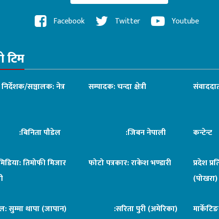
Facebook
Twitter
Youtube
रो टिम
ध निर्देशक/सञ्चालक: नेत्र
सम्पादक: चन्दा क्षेत्री
संवाददात
िनिता पौडेल
:जिबन नेपाली
कन्टेन्
िमिडिया: तिमोफी मिजार
फोटो पत्रकार: राकेश भण्डारी
प्रदेश प्र
ी
(पोखरा)
ल: सुम्मा थापा (जापान)
:सरिता पुरी (अमेरिका)
मार्केटि