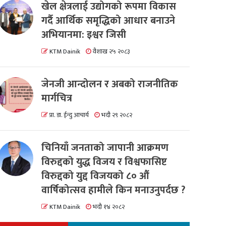
खेल क्षेत्रलाई उद्योगको रूपमा विकास
गर्दै आर्थिक समृद्धिको आधार बनाउने
अभियानमा: इश्वर जिसी
KTM Dainik
वैशाख २५ २०८३
जेनजी आन्दोलन र अबको राजनीतिक
मार्गचित्र
प्रा. डा. ईन्दु आचार्य
भदौ २९ २०८२
चिनियाँ जनताको जापानी आक्रमण
विरुद्दको युद्ध विजय र विश्वफासिष्ट
विरुद्दको युद्द विजयको ८० औं
वार्षिकोत्सव हामीले किन मनाउनुपर्दछ ?
KTM Dainik
भदौ १४ २०८२