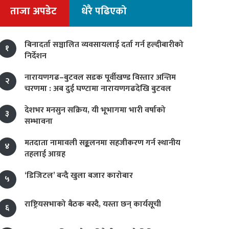
ताजा अपडेट
धेरै पढिएको
बिनादर्ता सञ्चालित व्यवसायलाई दर्ता गर्न हल्दीबारीको
१
निर्देशन
नारायणगढ–बुटवल सडक पूर्वीखण्ड विस्तार अन्तिम
२
चरणमा : अब दुई घण्टामा नारायणगढदेखि बुटवल
देशभर मनसुन सक्रिय, यी भूभागमा भारी वर्षाको
३
सम्भावना
मतदाता नामावली सङ्कलनमा सहजीकरण गर्न स्थानीय
४
तहलाई आग्रह
‘डिजिटल’ बन्दै खुला बजार कारोबार
५
राष्ट्रियसभाको बैठक बस्दै, यस्ता छन् कार्यसूची
६