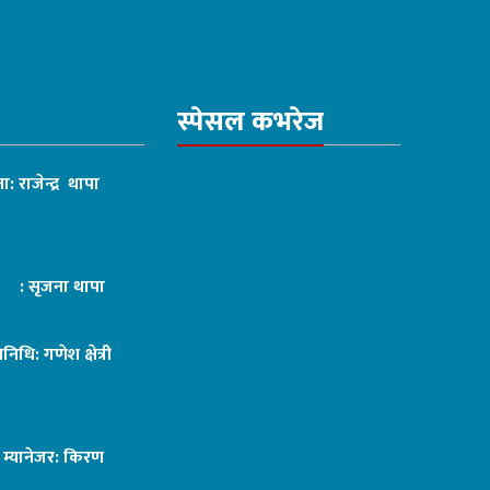
स्पेसल कभरेज
ा: राजेन्द्र थापा
ट : सृजना थापा
तिनिधि: गणेश क्षेत्री
ङ म्यानेजर: किरण