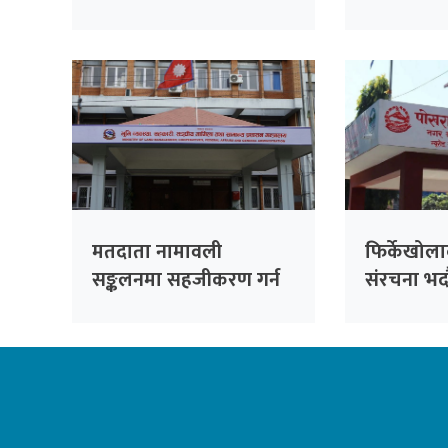
हल्दीबारीको निर्देशन
चरणमा : अब
नारायणगढ
मतदाता नामावली
फिर्केखोल
सङ्कलनमा सहजीकरण गर्न
संरचना भदौ
स्थानीय तहलाई आग्रह
हटाउन निर्