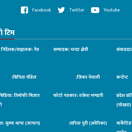
Facebook
Twitter
Youtube
रो टिम
ध निर्देशक/सञ्चालक: नेत्र
सम्पादक: चन्दा क्षेत्री
संवाददात
िनिता पौडेल
:जिबन नेपाली
कन्टेन्
िमिडिया: तिमोफी मिजार
फोटो पत्रकार: राकेश भण्डारी
प्रदेश प्र
ी
(पोखरा)
ल: सुम्मा थापा (जापान)
:सरिता पुरी (अमेरिका)
मार्केटि