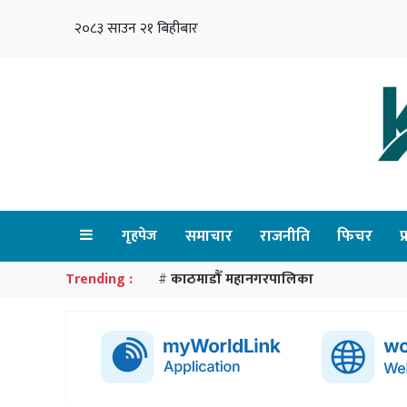
२०८३ साउन २१ बिहीबार
गृहपेज
समाचार
राजनीति
फिचर
प
Trending :
काठमाडौँ महानगरपालिका
#