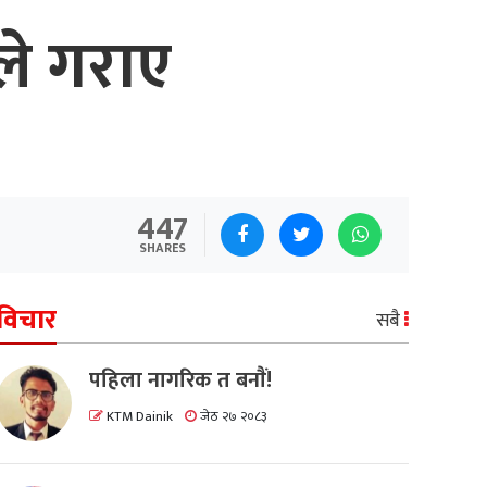
ले गराए
447
SHARES
विचार
सबै
पहिला नागरिक त बनाैं!
KTM Dainik
जेठ २७ २०८३