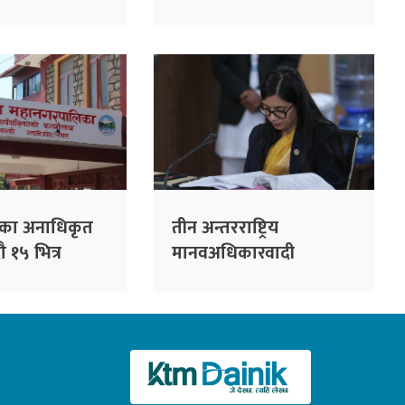
 दुई घण्टामा
सम्भावना
देखि बुटवल
ाका अनाधिकृत
तीन अन्तरराष्ट्रिय
 १५ भित्र
मानवअधिकारवादी
देशन
संस्थालाई स्पष्टीकरण सोध्न
समितिको निर्देशन