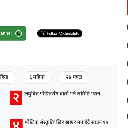
hannel
हिना
६ महिना
२४ घण्टा
२
लघुवित्त पीडितसँग वार्ता गर्न समिति गठन
४
मौलिक संस्कृतिः खिर खाएर मनाइँदै साउन १५