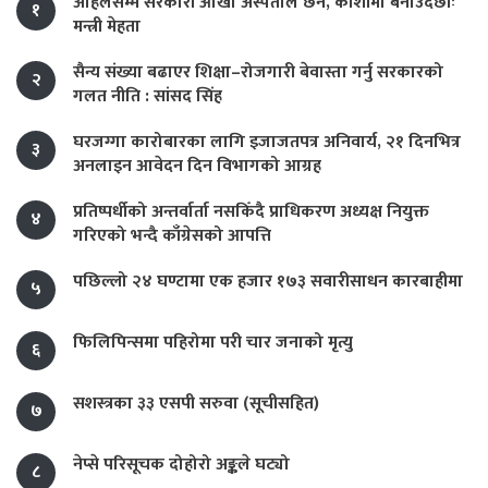
अहिलेसम्म सरकारी आँखा अस्पताल छैन, कोशीमा बनाउँदैछौँः
१
मन्त्री मेहता
सैन्य संख्या बढाएर शिक्षा–रोजगारी बेवास्ता गर्नु सरकारको
२
गलत नीति : सांसद सिंह
घरजग्गा कारोबारका लागि इजाजतपत्र अनिवार्य, २१ दिनभित्र
३
अनलाइन आवेदन दिन विभागको आग्रह
प्रतिष्पर्धीको अन्तर्वार्ता नसकिँदै प्राधिकरण अध्यक्ष नियुक्त
४
गरिएको भन्दै काँग्रेसको आपत्ति
पछिल्लो २४ घण्टामा एक हजार १७३ सवारीसाधन कारबाहीमा
५
फिलिपिन्समा पहिरोमा परी चार जनाको मृत्यु
६
सशस्त्रका ३३ एसपी सरुवा (सूचीसहित)
७
नेप्से परिसूचक दोहोरो अङ्कले घट्यो
८