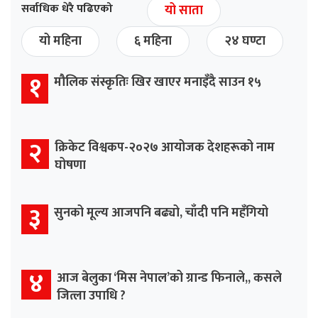
सर्वाधिक धेरै पढिएको
यो साता
यो महिना
६ महिना
२४ घण्टा
१
मौलिक संस्कृतिः खिर खाएर मनाइँदै साउन १५
२
क्रिकेट विश्वकप-२०२७ आयोजक देशहरूको नाम
घोषणा
३
सुनको मूल्य आजपनि बढ्यो, चाँदी पनि महँगियो
४
आज बेलुका ‘मिस नेपाल’को ग्रान्ड फिनाले,, कसले
जित्ला उपाधि ?