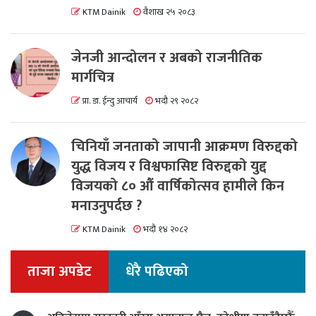
KTM Dainik
वैशाख २५ २०८३
जेनजी आन्दोलन र अबको राजनीतिक
मार्गचित्र
प्रा. डा. ईन्दु आचार्य
भदौ २९ २०८२
चिनियाँ जनताको जापानी आक्रमण विरुद्दको
युद्ध विजय र विश्वफासिष्ट विरुद्दको युद्द
विजयको ८० औं वार्षिकोत्सव हामीले किन
मनाउनुपर्दछ ?
KTM Dainik
भदौ १४ २०८२
ताजा अपडेट
धेरै पढिएको