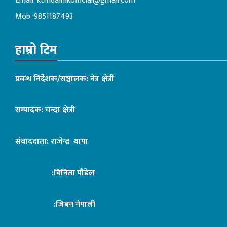
Email:
ktmdainikofficial@gmail.com
Mob :9851187493
हाम्रो टिम
प्रबन्ध निर्देशक/सञ्चालक: नेत्र क्षेत्री
सम्पादक: चन्दा क्षेत्री
संवाददाता: राजेन्द्र थापा
:बिनिता पौडेल
:जिबन नेपाली