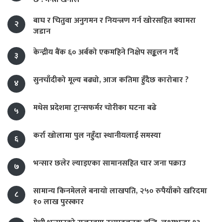
बाघ र चितुवा अनुगमन र नियन्त्रण गर्न खोरसहित क्यामरा
२
जडान
केन्द्रीय बैंक ६० अर्बको एकमहिने निक्षेप सङ्कलन गर्दै
३
सुनचाँदीको मूल्य बढ्यो, आज कतिमा हुँदैछ कारोबार ?
४
मधेस प्रदेशमा ट्रान्सफर्मर चोरीका घटना बढे
५
कर्रा खोलामा पुल नहुँदा स्थानीयलाई समस्या
६
भन्सार छलेर ल्याइएका सामानसहित चार जना पक्राउ
७
सामान्य किनमेलले बनायो लाखपति, २५० रुपैयाँको खरिदमा
८
१० लाख पुरस्कार