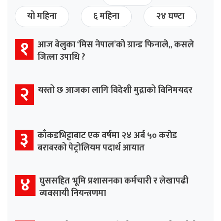
यो महिना
६ महिना
२४ घण्टा
१
आज बेलुका ‘मिस नेपाल’को ग्रान्ड फिनाले,, कसले
जित्ला उपाधि ?
२
यस्तो छ आजका लागि विदेशी मुद्राको विनिमयदर
३
काँकडभिट्टाबाट एक वर्षमा २४ अर्ब ५० करोड
बराबरको पेट्रोलियम पदार्थ आयात
४
घुससहित भूमि प्रशासनका कर्मचारी र लेखापढी
व्यवसायी नियन्त्रणमा