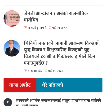
जेनजी आन्दोलन र अबको राजनीतिक
मार्गचित्र
प्रा. डा. ईन्दु आचार्य
भदौ २९ २०८२
चिनियाँ जनताको जापानी आक्रमण विरुद्दको
युद्ध विजय र विश्वफासिष्ट विरुद्दको युद्द
विजयको ८० औं वार्षिकोत्सव हामीले किन
मनाउनुपर्दछ ?
KTM Dainik
भदौ १४ २०८२
ताजा अपडेट
धेरै पढिएको
सरकारले आर्थिक रूपान्तरणलाई राष्ट्रिय प्राथमिकतामा राखेको
१
छ : मन्त्री खनाल