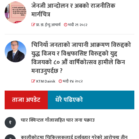
जेनजी आन्दोलन र अबको राजनीतिक
मार्गचित्र
प्रा. डा. ईन्दु आचार्य
भदौ २९ २०८२
चिनियाँ जनताको जापानी आक्रमण विरुद्दको
युद्ध विजय र विश्वफासिष्ट विरुद्दको युद्द
विजयको ८० औं वार्षिकोत्सव हामीले किन
मनाउनुपर्दछ ?
KTM Dainik
भदौ १४ २०८२
ताजा अपडेट
धेरै पढिएको
चार क्विन्टल गाँजासहित चार जना पक्राउ
१
कालीकोटमा चिकित्सकलाई दुर्व्यवहार गरेको आरोपमा तीन