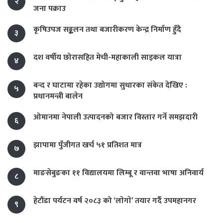
२
जना पक्राउ
कृषिउपज सङ्कलन तथा बजारीकरण केन्द्र निर्माण हुँदै
३
दश वर्षीय छोरासहित मेची-महाकाली साइकल यात्रा
४
बन्द र घाटामा रहेका उद्योगमा सुधारका संकेत देखिए :
५
प्रधानमन्त्री बालेन
ओमानमा नेपाली उत्पादनको बजार विस्तार गर्ने समझदारी
६
झापामा पुँजीगत खर्च ५१ प्रतिशत मात्र
७
माङसेबुङका ११ विद्यालयमा लिम्बू र वान्तवा भाषा अनिवार्य
८
हेटौंडा पर्यटन वर्ष २०८३ को ‘लाेगाे’ तयार गर्दै उपमहानगर
९