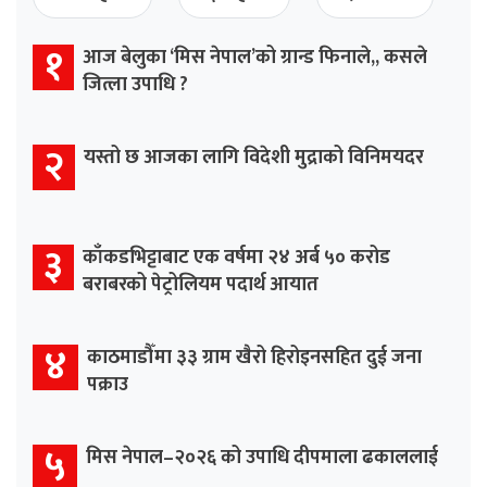
१
आज बेलुका ‘मिस नेपाल’को ग्रान्ड फिनाले,, कसले
जित्ला उपाधि ?
२
यस्तो छ आजका लागि विदेशी मुद्राको विनिमयदर
३
काँकडभिट्टाबाट एक वर्षमा २४ अर्ब ५० करोड
बराबरको पेट्रोलियम पदार्थ आयात
४
काठमाडौँमा ३३ ग्राम खैरो हिरोइनसहित दुई जना
पक्राउ
५
मिस नेपाल–२०२६ को उपाधि दीपमाला ढकाललाई