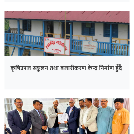
कृषिउपज सङ्कलन तथा बजारीकरण केन्द्र निर्माण हुँदै