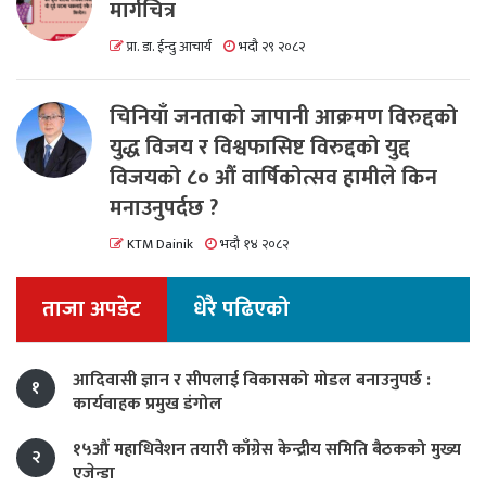
मार्गचित्र
प्रा. डा. ईन्दु आचार्य
भदौ २९ २०८२
चिनियाँ जनताको जापानी आक्रमण विरुद्दको
युद्ध विजय र विश्वफासिष्ट विरुद्दको युद्द
विजयको ८० औं वार्षिकोत्सव हामीले किन
मनाउनुपर्दछ ?
KTM Dainik
भदौ १४ २०८२
ताजा अपडेट
धेरै पढिएको
आदिवासी ज्ञान र सीपलाई विकासको मोडल बनाउनुपर्छ :
१
कार्यवाहक प्रमुख डंगोल
१५औं महाधिवेशन तयारी काँग्रेस केन्द्रीय समिति बैठकको मुख्य
२
एजेन्डा