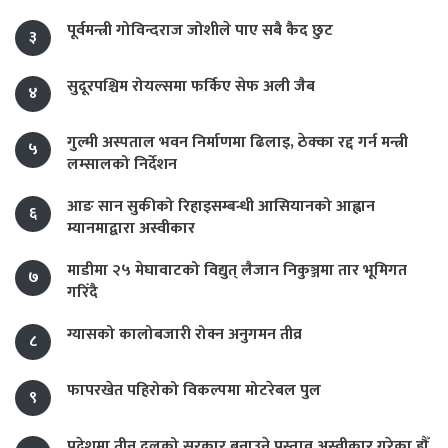
पूर्वमन्त्री गोविन्दराज जोशीले पाए सबै कैद छुट
३
सुदूरपश्चिम रोयल्समा फर्किए सेफ अली जैब
४
गुल्मी अस्पताल भवन निर्माणमा ढिलाइ, ठेक्का रद्द गर्न मन्त्री
५
लम्सालको निर्देशन
आङ सान सुकीको रिहाइसम्बन्धी आसियानको आह्वान
६
म्यानमाद्वारा अस्वीकार
माडीमा २५ मेघावाटको विद्युत् लैजान निकुञ्जमा तार भूमिगत
७
गरिँदै
ग्यासको कालोबजारी रोक्न अनुगमन तीव्र
८
फापरखेत पहिरोको विकल्पमा मोटरेबल पुल
९
प्रदेशमा तीन दलको सरकार बनाउने प्रस्ताव अस्वीकार गरेका हौँ