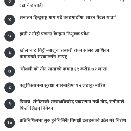
३
: ज्ञानेन्द्र शाही
सनातन हिन्दुराष्ट्र माग गर्दै काठमाडौंमा ‘साउन पैदल यात्रा’
४
हात्ती र गोही प्रजनन् केन्द्रमा निशुल्क प्रवेश
५
खोलाबाट गिट्टी–बालुवा तस्करी रोक्न सांसद आशिका
६
तामाङको सरकारसँग आग्रह
‘गौंथली’को तीन साताको कमाइ १९ करोड ७१ लाख
७
बलुचिस्तानमा सुरक्षा कारबाहीमा १५ लडाकु मारिए
८
विजय–संगीताको सम्बन्धविच्छेद प्रकरणमा नयाँ मोड, संगीता‍ले
९
फिर्ता लिइन् निवेदन
प्रतिनिधिसभा सुरु हुनेवित्तिकै विपक्षी दलहरूको उठेर गरे विरोध
१०