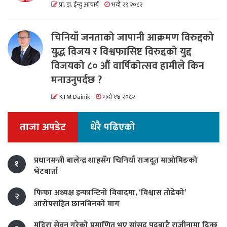
प्रा. डा. ईन्दु आचार्य
भदौ २९ २०८२
चिनियाँ जनताको जापानी आक्रमण विरुद्दको
युद्ध विजय र विश्वफासिष्ट विरुद्दको युद्द
विजयको ८० औं वार्षिकोत्सव हामीले किन
मनाउनुपर्दछ ?
KTM Dainik
भदौ १४ २०८२
ताजा अपडेट
धेरै पढिएको
प्रधानमन्त्री बालेन्द्र शाहसँग चिनियाँ राजदूत माओमिङको
१
भेटवार्ता
फिफा अध्यक्ष इन्फान्टिनो विवादमा, ‘विश्वास तोडेको’
२
आरोपसहित छानबिनको माग
मदिरा सेवन गरेको प्रमाणित भए सांसद पदबाटै राजीनामा दिन्छु