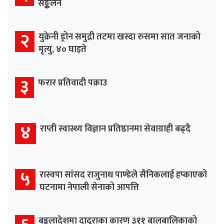
सङ्कलन
२
युक्रेनी ड्रोन समुद्री तटमा खस्दा रुसमा सात जनाको
मृत्यु, ४० घाइते
३
फरार प्रतिवादी पक्राउ
४
राप्ती स्वास्थ्य विज्ञान प्रतिष्ठानमा सेवाग्राही बढ्दै
५
रास्वपा सांसद राजुनाथ पाण्डेले सैनिकलाई हप्काएको
घटनामा नेपाली सेनाको आपत्ति
बङ्गलादेशमा दादुराका कारण ३११ बालबालिकाको