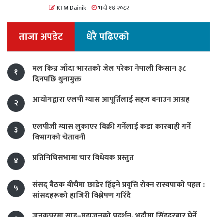
KTM Dainik
भदौ १४ २०८२
ताजा अपडेट
धेरै पढिएको
मल किन्न जाँदा भारतको जेल परेका नेपाली किसान ३८
१
दिनपछि थुनामुक्त
आयोगद्वारा एलपी ग्यास आपूर्तिलाई सहज बनाउन आग्रह
२
एलपीजी ग्यास लुकाएर बिक्री गर्नेलाई कडा कारबाही गर्ने
३
विभागको चेतावनी
प्रतिनिधिसभामा चार विधेयक प्रस्तुत
४
संसद् बैठक बीचैमा छाडेर हिँड्ने प्रवृत्ति रोक्न रास्वपाको पहल :
५
सांसदहरूको हाजिरी विश्लेषण गरिँदै
जनकपुरमा साहु–महाजनको प्रदर्शन, भदौमा सिंहदरबार घेर्ने