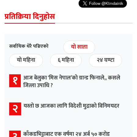
प्रतिक्रिया दिनुहोस
सर्वाधिक धेरै पढिएको
यो साता
यो महिना
६ महिना
२४ घण्टा
१
आज बेलुका ‘मिस नेपाल’को ग्रान्ड फिनाले,, कसले
जित्ला उपाधि ?
२
यस्तो छ आजका लागि विदेशी मुद्राको विनिमयदर
३
काँकडभिट्टाबाट एक वर्षमा २४ अर्ब ५० करोड