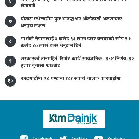
६
चेतावनी
पोखरा एभेन्जर्समा पुनः आबद्ध भए श्रीलंकाली अलराउन्डर
७
धनञ्जय लक्षण
गाभीले नेपाललाई ३ करोड ९६ लाख डलर बराबरको खोप र १
८
करोड ८० लाख डलर अनुदान दिने
सरकारको तीनमहिने ‘रिपोर्ट कार्ड’ सार्वजनिक : ३८४ निर्णय, ३२
९
हजार गुनासो फर्छ्योट
काठमाडौंमा २४ घण्टामा १८१ सवारी चालक कारबाहीमा
१०