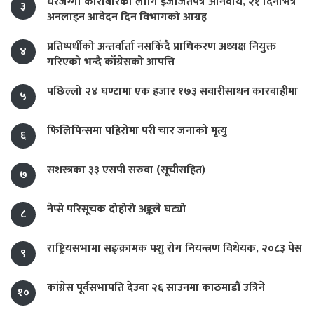
घरजग्गा कारोबारका लागि इजाजतपत्र अनिवार्य, २१ दिनभित्र
३
अनलाइन आवेदन दिन विभागको आग्रह
प्रतिष्पर्धीको अन्तर्वार्ता नसकिँदै प्राधिकरण अध्यक्ष नियुक्त
४
गरिएको भन्दै काँग्रेसको आपत्ति
पछिल्लो २४ घण्टामा एक हजार १७३ सवारीसाधन कारबाहीमा
५
फिलिपिन्समा पहिरोमा परी चार जनाको मृत्यु
६
सशस्त्रका ३३ एसपी सरुवा (सूचीसहित)
७
नेप्से परिसूचक दोहोरो अङ्कले घट्यो
८
राष्ट्रियसभामा सङ्क्रामक पशु रोग नियन्त्रण विधेयक, २०८३ पेस
९
कांग्रेस पूर्वसभापति देउवा २६ साउनमा काठमाडौं उत्रिने
१०