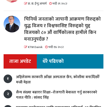
प्रा. डा. ईन्दु आचार्य
भदौ २९ २०८२
चिनियाँ जनताको जापानी आक्रमण विरुद्दको
युद्ध विजय र विश्वफासिष्ट विरुद्दको युद्द
विजयको ८० औं वार्षिकोत्सव हामीले किन
मनाउनुपर्दछ ?
KTM Dainik
भदौ १४ २०८२
ताजा अपडेट
धेरै पढिएको
अहिलेसम्म सरकारी आँखा अस्पताल छैन, कोशीमा बनाउँदैछौँः
१
मन्त्री मेहता
सैन्य संख्या बढाएर शिक्षा–रोजगारी बेवास्ता गर्नु सरकारको
२
गलत नीति : सांसद सिंह