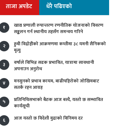
ताजा अपडेट
धेरै पढिएको
खाद्य प्रणाली रुपान्तरण रणनीतिक योजनाको विवरण
१
सङ्कलन गर्न स्थानीय तहसँग समन्वय गरिने
हुथी विद्रोहीको आक्रमणमा कम्तीमा ३८ यमनी सैनिकको
२
मृत्यु
वर्षाले विभिन्न सडक प्रभावित, यात्रामा सावधानी
३
अपनाउन अनुरोध
मनसुनको प्रभाव कायम, बाढीपहिरोको जोखिमबाट
४
सतर्क रहन आग्रह
प्रतिनिधिसभाको बैठक आज बस्दै, यस्तो छ सम्भावित
५
कार्यसूची
आज यस्तो छ विदेशी मुद्राको विनिमय दर
६