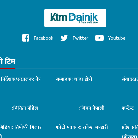
Facebook
Twitter
Youtube
रो टिम
ध निर्देशक/सञ्चालक: नेत्र
सम्पादक: चन्दा क्षेत्री
संवाददात
िनिता पौडेल
:जिबन नेपाली
कन्टेन्
िमिडिया: तिमोफी मिजार
फोटो पत्रकार: राकेश भण्डारी
प्रदेश प्र
ी
(पोखरा)