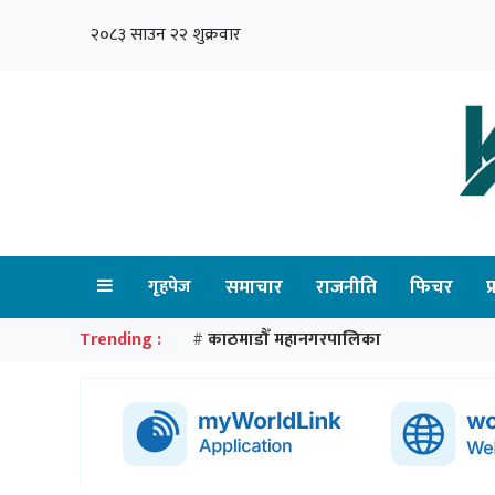
२०८३ साउन २२ शुक्रवार
गृहपेज
समाचार
राजनीति
फिचर
प
Trending :
काठमाडौँ महानगरपालिका
#