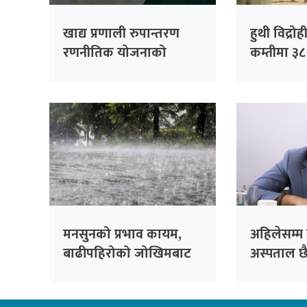
खाद्य प्रणाली रुपान्तरण
हुथी विद्र
रणनीतिक योजनाको
कम्तीमा ३
विवरण सङ्कलन गर्न स्थानीय
मृत्यु
तहसँग समन्वय गरिने
मनसुनको प्रभाव कायम,
अहिलेसम्म
बाढीपहिरोको जोखिमबाट
अस्पताल छ
सतर्क रहन आग्रह
बनाउँदैछौँः म