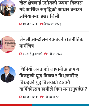
खेल क्षेत्रलाई उद्योगको रूपमा विकास
गर्दै आर्थिक समृद्धिको आधार बनाउने
अभियानमा: इश्वर जिसी
KTM Dainik
वैशाख २५ २०८३
जेनजी आन्दोलन र अबको राजनीतिक
मार्गचित्र
प्रा. डा. ईन्दु आचार्य
भदौ २९ २०८२
चिनियाँ जनताको जापानी आक्रमण
विरुद्दको युद्ध विजय र विश्वफासिष्ट
विरुद्दको युद्द विजयको ८० औं
वार्षिकोत्सव हामीले किन मनाउनुपर्दछ ?
KTM Dainik
भदौ १४ २०८२