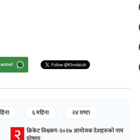
hannel
हिना
६ महिना
२४ घण्टा
२
क्रिकेट विश्वकप-२०२७ आयोजक देशहरूको नाम
घोषणा