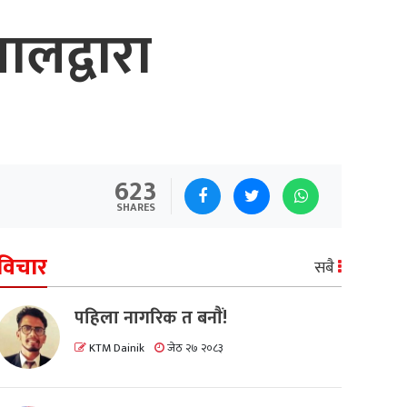
ालद्वारा
623
SHARES
विचार
सबै
पहिला नागरिक त बनाैं!
KTM Dainik
जेठ २७ २०८३