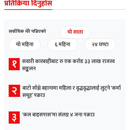
प्रतिक्रिया दिनुहोस
सर्वाधिक धेरै पढिएको
यो साता
यो महिना
६ महिना
२४ घण्टा
१
सवारी कारबाहीबाट रु एक करोड ३३ लाख राजस्व
सङ्कलन
२
बाटो सोध्ने बहानामा महिला र वृद्धवृद्धालाई लुट्ने ‘कर्मा
समूह’ पक्राउ
३
‘कल बाइसपास’मा संलग्न ४ जना पक्राउ