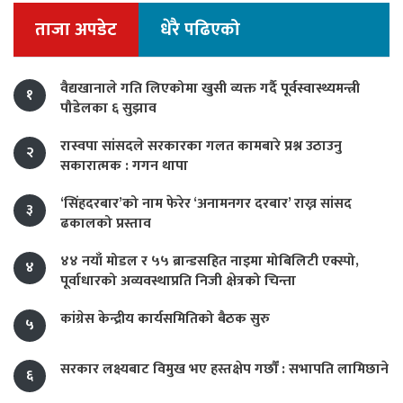
ताजा अपडेट
धेरै पढिएको
वैद्यखानाले गति लिएकोमा खुसी व्यक्त गर्दै पूर्वस्वास्थ्यमन्त्री
१
पौडेलका ६ सुझाव
रास्वपा सांसदले सरकारका गलत कामबारे प्रश्न उठाउनु
२
सकारात्मक : गगन थापा
‘सिंहदरबार’को नाम फेरेर ‘अनामनगर दरबार’ राख्न सांसद
३
ढकालको प्रस्ताव
४४ नयाँ मोडल र ५५ ब्रान्डसहित नाइमा मोबिलिटी एक्स्पो,
४
पूर्वाधारको अव्यवस्थाप्रति निजी क्षेत्रको चिन्ता
कांग्रेस केन्द्रीय कार्यसमितिको बैठक सुरु
५
सरकार लक्ष्यबाट विमुख भए हस्तक्षेप गर्छौं : सभापति लामिछाने
६