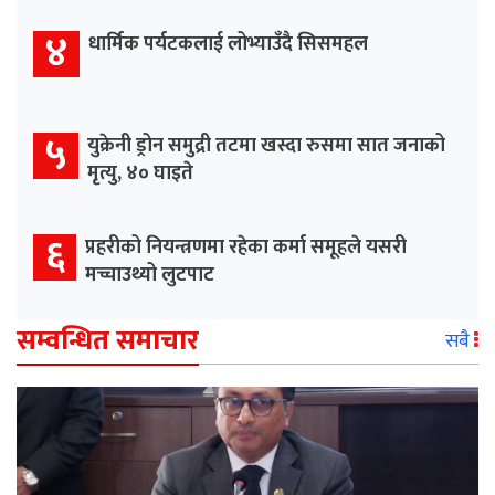
४
धार्मिक पर्यटकलाई लोभ्याउँदै सिसमहल
५
युक्रेनी ड्रोन समुद्री तटमा खस्दा रुसमा सात जनाको
मृत्यु, ४० घाइते
६
प्रहरीको नियन्त्रणमा रहेका कर्मा समूहले यसरी
मच्चाउथ्यो लुटपाट
सम्वन्धित समाचार
सबै