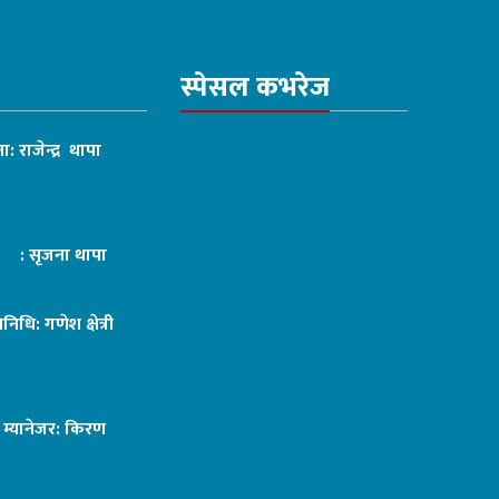
स्पेसल कभरेज
ा: राजेन्द्र थापा
ट : सृजना थापा
तिनिधि: गणेश क्षेत्री
ङ म्यानेजर: किरण