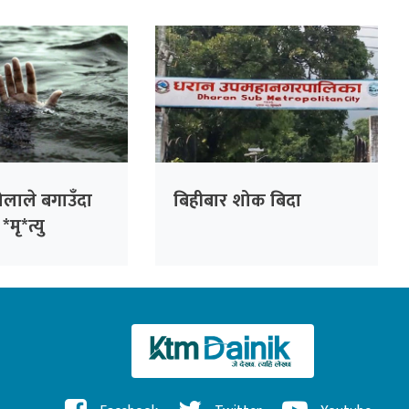
बनाइने
ोलाले बगाउँदा
बिहीबार शोक बिदा
*मृ*त्यु