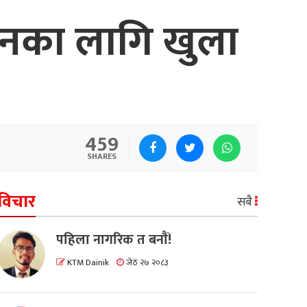
दिनका लागि खुला
459
SHARES
विचार
सबै
पहिला नागरिक त बनाैं!
KTM Dainik
जेठ २७ २०८३