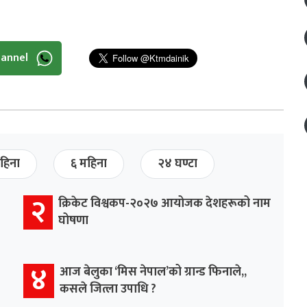
hannel
हिना
६ महिना
२४ घण्टा
२
क्रिकेट विश्वकप-२०२७ आयोजक देशहरूको नाम
घोषणा
४
आज बेलुका ‘मिस नेपाल’को ग्रान्ड फिनाले,,
कसले जित्ला उपाधि ?