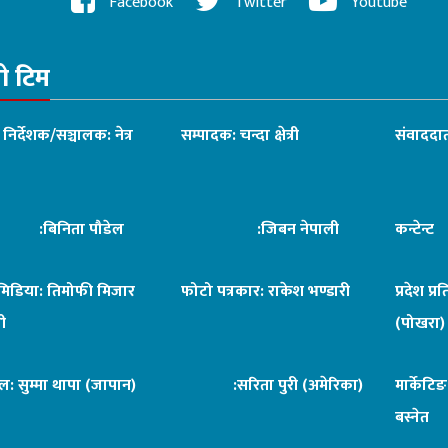
Facebook
Twitter
Youtube
रो टिम
ध निर्देशक/सञ्चालक: नेत्र
सम्पादक: चन्दा क्षेत्री
संवाददात
िनिता पौडेल
:जिबन नेपाली
कन्टेन्
िमिडिया: तिमोफी मिजार
फोटो पत्रकार: राकेश भण्डारी
प्रदेश प्र
ी
(पोखरा)
ल: सुम्मा थापा (जापान)
:सरिता पुरी (अमेरिका)
मार्केटि
बस्नेत