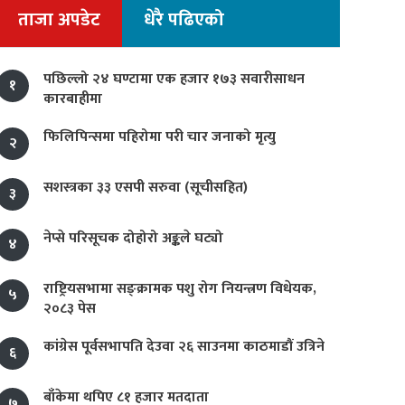
ताजा अपडेट
धेरै पढिएको
पछिल्लो २४ घण्टामा एक हजार १७३ सवारीसाधन
१
कारबाहीमा
फिलिपिन्समा पहिरोमा परी चार जनाको मृत्यु
२
सशस्त्रका ३३ एसपी सरुवा (सूचीसहित)
३
नेप्से परिसूचक दोहोरो अङ्कले घट्यो
४
राष्ट्रियसभामा सङ्क्रामक पशु रोग नियन्त्रण विधेयक,
५
२०८३ पेस
कांग्रेस पूर्वसभापति देउवा २६ साउनमा काठमाडौं उत्रिने
६
बाँकेमा थपिए ८१ हजार मतदाता
७