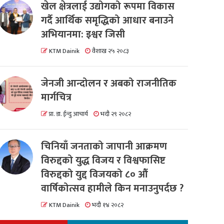
खेल क्षेत्रलाई उद्योगको रूपमा विकास
गर्दै आर्थिक समृद्धिको आधार बनाउने
अभियानमा: इश्वर जिसी
KTM Dainik
वैशाख २५ २०८३
जेनजी आन्दोलन र अबको राजनीतिक
मार्गचित्र
प्रा. डा. ईन्दु आचार्य
भदौ २९ २०८२
चिनियाँ जनताको जापानी आक्रमण
विरुद्दको युद्ध विजय र विश्वफासिष्ट
विरुद्दको युद्द विजयको ८० औं
वार्षिकोत्सव हामीले किन मनाउनुपर्दछ ?
KTM Dainik
भदौ १४ २०८२