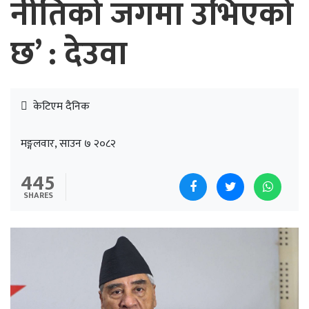
नीतिको जगमा उभिएको
छ’ : देउवा
केटिएम दैनिक
मङ्गलवार, साउन ७ २०८२
445
SHARES