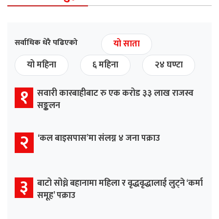
सर्वाधिक धेरै पढिएको
यो साता
यो महिना
६ महिना
२४ घण्टा
१
सवारी कारबाहीबाट रु एक करोड ३३ लाख राजस्व
सङ्कलन
२
‘कल बाइसपास’मा संलग्न ४ जना पक्राउ
३
बाटो सोध्ने बहानामा महिला र वृद्धवृद्धालाई लुट्ने ‘कर्मा
समूह’ पक्राउ