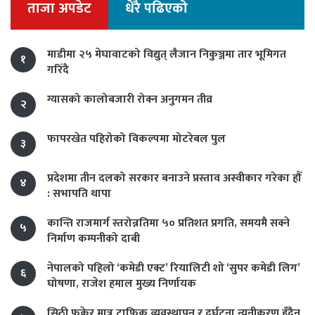
ताजा अपडेट
धेरै पढिएको
माडीमा २५ मेघावाटको विद्युत् लैजान निकुञ्जमा तार भूमिगत
१
गरिँदै
ग्यासको कालोबजारी रोक्न अनुगमन तीव्र
२
फापरखेत पहिरोको विकल्पमा मोटरेबल पुल
३
प्रदेशमा तीन दलको सरकार बनाउने प्रस्ताव अस्वीकार गरेका हौँ
४
: सभापति थापा
कान्ति राजमार्ग स्तरोन्नतिमा ५० प्रतिशत प्रगति, समयमै सक्ने
५
निर्माण कम्पनीको दाबी
नेपालको पहिलो ‘कमेडी एक्ट’ रियालिटी शो ‘सुपर कमेडी लिग’
६
घोषणा, राजेश हमाल मुख्य निर्णायक
सिठी फुकेर मात्र ट्राफिक व्यवस्थापन र दुर्घटना न्यूनीकरण हुँदैन