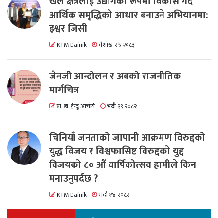
खेल क्षेत्रलाई उद्योगको रूपमा विकास गर्दै
आर्थिक समृद्धिको आधार बनाउने अभियानमा:
इश्वर जिसी
KTM Dainik
वैशाख २५ २०८३
जेनजी आन्दोलन र अबको राजनीतिक
मार्गचित्र
प्रा. डा. ईन्दु आचार्य
भदौ २९ २०८२
चिनियाँ जनताको जापानी आक्रमण विरुद्दको
युद्ध विजय र विश्वफासिष्ट विरुद्दको युद्द
विजयको ८० औं वार्षिकोत्सव हामीले किन
मनाउनुपर्दछ ?
KTM Dainik
भदौ १४ २०८२