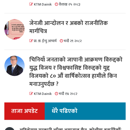
KTM Dainik
वैशाख २५ २०८३
जेनजी आन्दोलन र अबको राजनीतिक
मार्गचित्र
प्रा. डा. ईन्दु आचार्य
भदौ २९ २०८२
चिनियाँ जनताको जापानी आक्रमण विरुद्दको
युद्ध विजय र विश्वफासिष्ट विरुद्दको युद्द
विजयको ८० औं वार्षिकोत्सव हामीले किन
मनाउनुपर्दछ ?
KTM Dainik
भदौ १४ २०८२
ताजा अपडेट
धेरै पढिएको