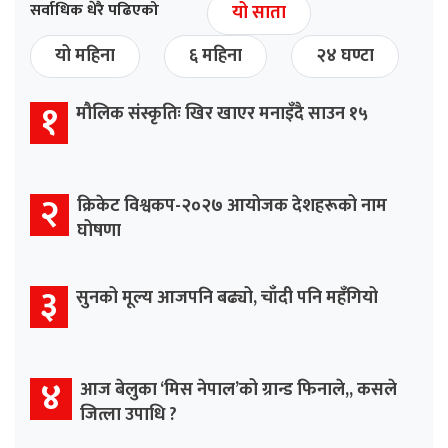
सर्वाधिक धेरै पढिएको
यो साता
यो महिना
६ महिना
२४ घण्टा
१
मौलिक संस्कृतिः खिर खाएर मनाइँदै साउन १५
२
क्रिकेट विश्वकप-२०२७ आयोजक देशहरूको नाम
घोषणा
३
सुनको मूल्य आजपनि बढ्यो, चाँदी पनि महँगियो
४
आज बेलुका ‘मिस नेपाल’को ग्रान्ड फिनाले,, कसले
जित्ला उपाधि ?