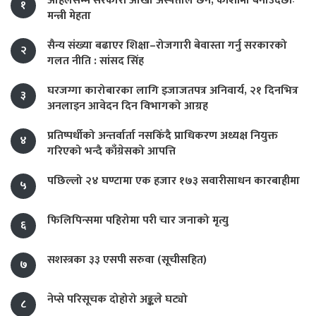
अहिलेसम्म सरकारी आँखा अस्पताल छैन, कोशीमा बनाउँदैछौँः
१
मन्त्री मेहता
सैन्य संख्या बढाएर शिक्षा–रोजगारी बेवास्ता गर्नु सरकारको
२
गलत नीति : सांसद सिंह
घरजग्गा कारोबारका लागि इजाजतपत्र अनिवार्य, २१ दिनभित्र
३
अनलाइन आवेदन दिन विभागको आग्रह
प्रतिष्पर्धीको अन्तर्वार्ता नसकिँदै प्राधिकरण अध्यक्ष नियुक्त
४
गरिएको भन्दै काँग्रेसको आपत्ति
पछिल्लो २४ घण्टामा एक हजार १७३ सवारीसाधन कारबाहीमा
५
फिलिपिन्समा पहिरोमा परी चार जनाको मृत्यु
६
सशस्त्रका ३३ एसपी सरुवा (सूचीसहित)
७
नेप्से परिसूचक दोहोरो अङ्कले घट्यो
८